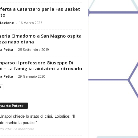
ferta a Catanzaro per la Fas Basket
ato
dazione
-
16 Marzo 2025
eria Cimadomo a San Magno ospita
izza napoletana
a Petta
-
25 Settembre 2019
parso il professore Giuseppe Di
i – La famiglia: aiutateci a ritrovarlo
a Petta
-
29 Gennaio 2020
Quarto Potere
Unapol chiede lo stato di crisi. Loiodice: “Il
o rischia la paralisi”
to 2026
La redazione