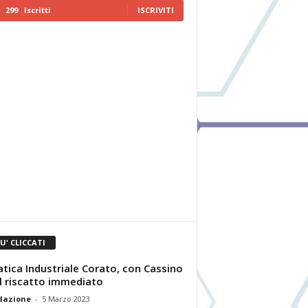
299
Iscritti
ISCRIVITI
IU' CLICCATI
atica Industriale Corato, con Cassino
il riscatto immediato
dazione
-
5 Marzo 2023