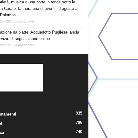
arietà, musica e una notte in tenda sotto le
 a Corato: la maratona di eventi l’8 agosto a
 Palomba
to 2026
La redazione
tazione da blatte, Acquedotto Pugliese lancia
rvizio di segnalazione online
to 2026
La redazione
TEGORIE POPOLARI
935
ntamenti
796
t
740
ica