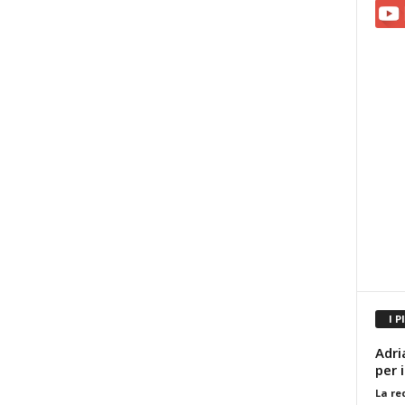
I P
Adri
per 
La re