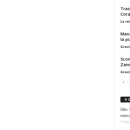
Tras
Cor
La re
Mass
la p
Grazi
Scom
Zann
Grazi
Il 
Olio: 
mercat
5 Agos