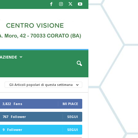
AZIENDE
Gli Articoli popolari di questa settimana
3,822
Fans
MI PIACE
767
Follower
SEGUI
9
Follower
SEGUI