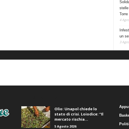
Solid
stelle
Torre
4 Agos
Infes
un se
3 Agos
ALTRE NOTIZIE
CA
Appu
Olio: Unapol chiede lo
stato di crisi. Loiodice: “Il
Baske
mercato rischia...
Polit
5 Agosto 2026