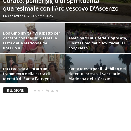
Corato, pomeriggio di Spiritualità
quaresimale con l’Arcivescovo D’Ascenzo
La redazione
-
20 Marzo 2026
Don Gino invita: “Vi aspetto per
cantare con Maria” – Al via la
Avvicinarsi alla fede a ogni età,
festa della Madonna del
il battesimo dei nuovi fedeli al
Rosario a...
congresso...
Da Cracovia a Corato un
Santa Messa per il Giubileo dei
frammento della carta di
detenuti presso il Santuario
identità di Santa Faustyna...
Madonna delle Grazie
RELIGIONE
Home
Religione