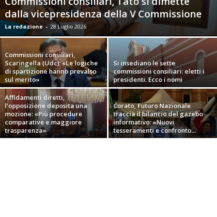
Commissioni consiliari, Tatò si dimette
dalla vicepresidenza della V Commissione
La redazione
-
28 Luglio 2026
Commissioni consiliari,
Scaringella (Udc): «Le logiche
Si insediano le sette
di spartizione hanno prevalso
commissioni consiliari: eletti i
sul merito»
presidenti. Ecco i nomi
Affidamenti diretti,
l’opposizione deposita una
Corato, Futuro Nazionale
mozione: «Più procedure
traccia il bilancio del gazebo
comparative e maggiore
informativo: «Nuovi
trasparenza»
tesseramenti e confronto...