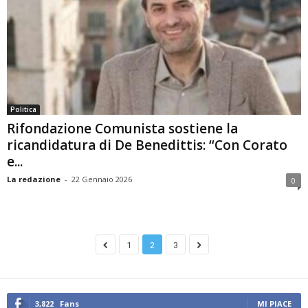
Politica
Rifondazione Comunista sostiene la
ricandidatura di De Benedittis: “Con Corato
e...
La redazione
-
22 Gennaio 2026
0
1
2
3
3,822
Fans
MI PIACE