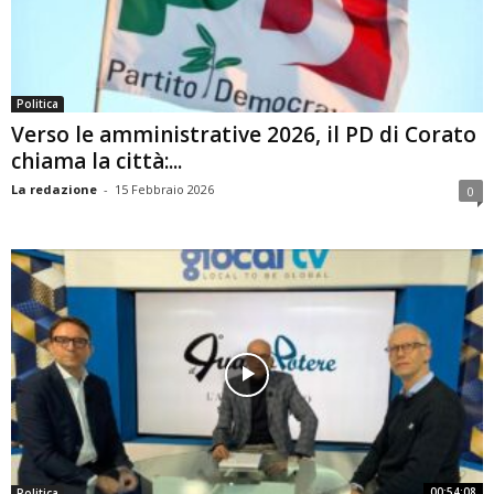
Politica
Verso le amministrative 2026, il PD di Corato
chiama la città:...
La redazione
-
15 Febbraio 2026
0
00:54:08
Politica