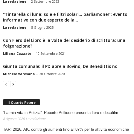
“Tintarella di luna: sole e filtri solari… parliamone!”: evento
informativo con due esperte della...
La redazione
-
5 Giugno 2025
Con Fiero del Libro è la volta del desiderio di scrittura: una
folgorazione?
Liliana Cazzato
-
10 Settembre 2021
Giunta comunale: il PD apre a Bovino, De Benedittis no
Michele Varesano
-
30 Ottobre 2020
Il Quarto Potere
“La mia vita in Polizia”: Roberto Pellicone presenta libro e docufilm
8 Agosto 2026
La redazione
TARI 2026, AIC contro gli aumenti fino all’87% per le attività economiche
6 Agosto 2026
La redazione