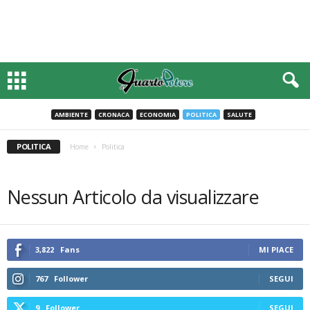
AMBIENTE
CRONACA
ECONOMIA
POLITICA
SALUTE
POLITICA
Home
Politica
Nessun Articolo da visualizzare
3,822
Fans
MI PIACE
767
Follower
SEGUI
9
Follower
SEGUI