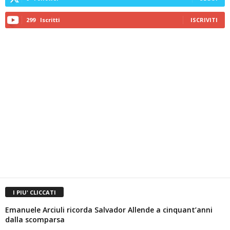
299
Iscritti
ISCRIVITI
I PIU' CLICCATI
Emanuele Arciuli ricorda Salvador Allende a cinquant’anni
dalla scomparsa
La redazione
-
2 Settembre 2023