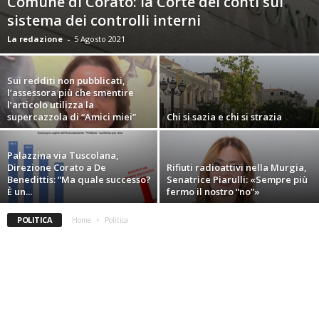
Comune di Corato: la Corte dei conti sul
sistema dei controlli interni
La redazione
-
5 Agosto 2021
Sui redditi non pubblicati,
l’assessora più che smentire
l’articolo utilizza la
supercazzola di “Amici miei”
Chi si sazia e chi si strazia
Palazzina via Tuscolana,
Direzione Corato a De
Rifiuti radioattivi nella Murgia,
Benedittis: “Ma quale successo?
Senatrice Piarulli: «Sempre più
È un...
fermo il nostro “no”»
POLITICA
Home
Politica