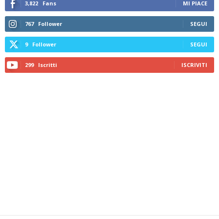
3,822
Fans
MI PIACE
767
Follower
SEGUI
9
Follower
SEGUI
299
Iscritti
ISCRIVITI