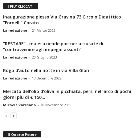
I PIU' CLICCATI
Inaugurazione plesso Via Gravina 73 Circolo Didatttico
“Fornelli” Corato
La redazione
-
21 Marzo 2022
“RESTARE”…male: aziende partner accusate di
“contravvenire agli impegni assunti”
La redazione
-
20 Giugno 2023
Rogo d’auto nella notte in via Villa Glori
La redazione
-
13 Dicembre 2022
Mercato dell’olio d’oliva in picchiata, persi nell’arco di pochi
giorni più di € 150...
Michele Varesano
-
18 Novembre 2019
Il Quarto Potere