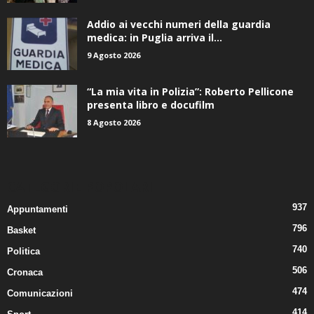
Addio ai vecchi numeri della guardia
medica: in Puglia arriva il...
9 Agosto 2026
“La mia vita in Polizia”: Roberto Pellicone
presenta libro e docufilm
8 Agosto 2026
CATEGORIE POPOLARI
937
Appuntamenti
796
Basket
740
Politica
506
Cronaca
474
Comunicazioni
414