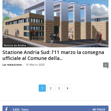
Notizie da Andria
Stazione Andria Sud: l’11 marzo la consegna
ufficiale al Comune della...
La redazione
-
10 Marzo 2020
0
1
2
3
3,822
Fans
MI PIACE