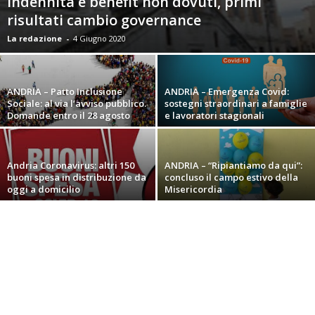
indennità e benefit non dovuti, primi
risultati cambio governance
La redazione
-
4 Giugno 2020
ANDRIA – Patto Inclusione
ANDRIA – Emergenza Covid:
Sociale: al via l’avviso pubblico.
sostegni straordinari a famiglie
Domande entro il 28 agosto
e lavoratori stagionali
Andria Coronavirus: altri 150
ANDRIA – “Ripiantiamo da qui”:
buoni spesa in distribuzione da
concluso il campo estivo della
oggi a domicilio
Misericordia