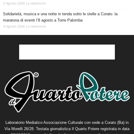
paralisi”
5 Agosto 2026
La redazione
Solidarietà, musica e una notte in tenda sotto le stelle a Corato: la
maratona di eventi l’8 agosto a Torre Palomba
4 Agosto 2026
La redazione
Laboratorio Mediatico Associazione Culturale con sede a Corato (Ba) in
Via Morelli 26/28. Testata giornalistica Il Quarto Potere registrata in data