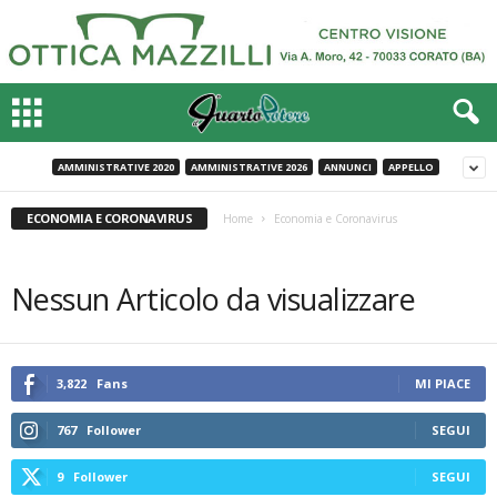
AMMINISTRATIVE 2020
AMMINISTRATIVE 2026
ANNUNCI
APPELLO
ECONOMIA E CORONAVIRUS
Home
Economia e Coronavirus
Nessun Articolo da visualizzare
3,822
Fans
MI PIACE
767
Follower
SEGUI
9
Follower
SEGUI