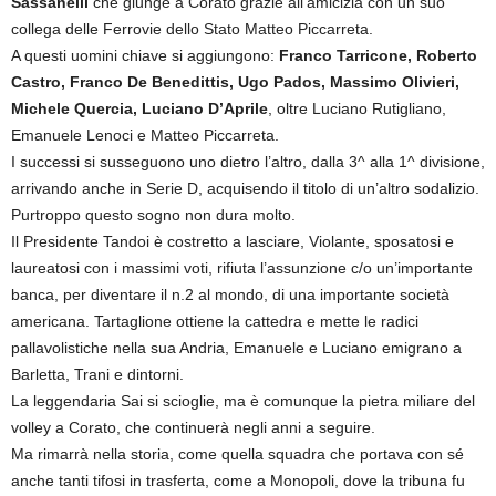
Sassanelli
che giunge a Corato grazie all’amicizia con un suo
collega delle Ferrovie dello Stato Matteo Piccarreta.
A questi uomini chiave si aggiungono:
Franco Tarricone, Roberto
Castro, Franco De Benedittis, Ugo Pados, Massimo Olivieri,
Michele Quercia, Luciano D’Aprile
, oltre Luciano Rutigliano,
Emanuele Lenoci e Matteo Piccarreta.
I successi si susseguono uno dietro l’altro, dalla 3^ alla 1^ divisione,
arrivando anche in Serie D, acquisendo il titolo di un’altro sodalizio.
Purtroppo questo sogno non dura molto.
Il Presidente Tandoi è costretto a lasciare, Violante, sposatosi e
laureatosi con i massimi voti, rifiuta l’assunzione c/o un’importante
banca, per diventare il n.2 al mondo, di una importante società
americana. Tartaglione ottiene la cattedra e mette le radici
pallavolistiche nella sua Andria, Emanuele e Luciano emigrano a
Barletta, Trani e dintorni.
La leggendaria Sai si scioglie, ma è comunque la pietra miliare del
volley a Corato, che continuerà negli anni a seguire.
Ma rimarrà nella storia, come quella squadra che portava con sé
anche tanti tifosi in trasferta, come a Monopoli, dove la tribuna fu