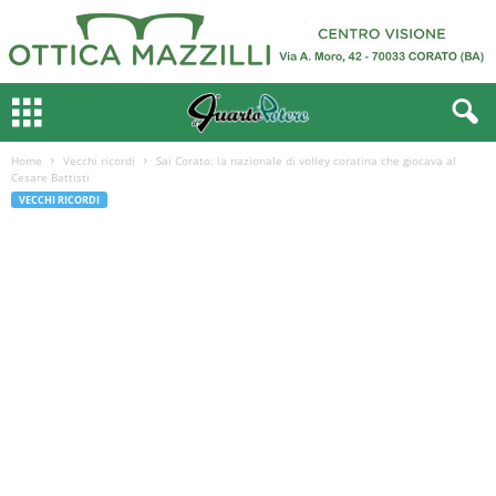
Home
Vecchi ricordi
Sai Corato: la nazionale di volley coratina che giocava al
Cesare Battisti
VECCHI RICORDI