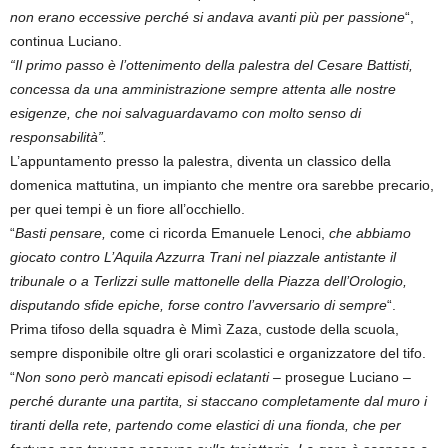
non erano eccessive perché si andava avanti più per passione
“,
continua Luciano.
“Il primo passo è l’ottenimento della palestra del Cesare Battisti,
concessa da una amministrazione sempre attenta alle nostre
esigenze, che noi salvaguardavamo con molto senso di
responsabilità”.
L’appuntamento presso la palestra, diventa un classico della
domenica mattutina, un impianto che mentre ora sarebbe precario,
per quei tempi è un fiore all’occhiello.
“
Basti pensare,
come ci ricorda Emanuele Lenoci,
che abbiamo
giocato contro L’Aquila Azzurra Trani nel piazzale antistante il
tribunale o a Terlizzi sulle mattonelle della Piazza dell’Orologio,
disputando sfide epiche, forse contro l’avversario di sempre
“.
Prima tifoso della squadra è Mimì Zaza, custode della scuola,
sempre disponibile oltre gli orari scolastici e organizzatore del tifo.
“
Non sono però mancati episodi eclatanti –
prosegue Luciano –
perché durante una partita, si staccano completamente dal muro i
tiranti della rete, partendo come elastici di una fionda, che per