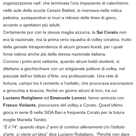
organizzazione naif, che terminata l’ora impaziente di catechismo
nelle aule della scuola Cesare Battisti, si riversava nella mitica
palestra, assiepandosi ai muri a ridosso delle linee di gioco,
accanto a spettatori più adulti.
Certamente pur con la stessa maglia azzurra, la
Sai Corato
non
era la nazionale, ma la prima vera squadra di volley coratina, frutto
della geniale intraprendenza di alcuni giovani liceali, per i quali
forse valeva anche più della stessa nazionale italiana.
Corrono i primi anni settanta, quando alcuni baldi studenti, si
dilettano a giochicchiare con un artigianale pallone di volley, nel
piazzale dell’ex Istituto d’Arte, ora professionale. Una rete di
fortuna, campo tra il cemento e l’asfalto, che procurava escoriazioni
a ginocchia e braccia, finché un giorno alcuni di loro, tra cui
Luciano
Rutigliano
ed
Emanuele Lenoci
, fanno amicizia con
Franco Violante
, precursore del volley a Corato. Quest’ultimo
gioca in serie B nella SIDA Bari e frequenta Corato per la futura
moglie Mariella Tandoi.
“
È il 74′, quando dopo 2 anni di continui allenamenti c/o l’istituto
d’arte, ci viene un’idea”
dice Luciano Rutigliano.
“Perché non dare