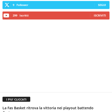
9
Follower
SEGUI
299
Iscritti
ISCRIVITI
I PIU' CLICCATI
La Fas Basket ritrova la vittoria nei playout battendo
Castanea