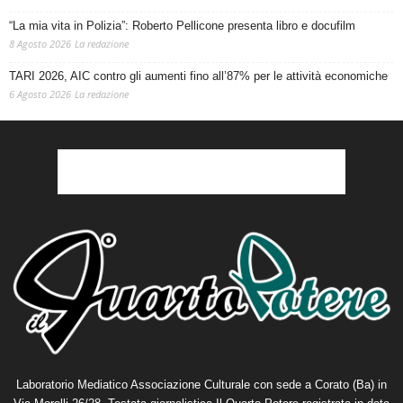
“La mia vita in Polizia”: Roberto Pellicone presenta libro e docufilm
8 Agosto 2026
La redazione
TARI 2026, AIC contro gli aumenti fino all’87% per le attività economiche
6 Agosto 2026
La redazione
Laboratorio Mediatico Associazione Culturale con sede a Corato (Ba) in
Via Morelli 26/28. Testata giornalistica Il Quarto Potere registrata in data