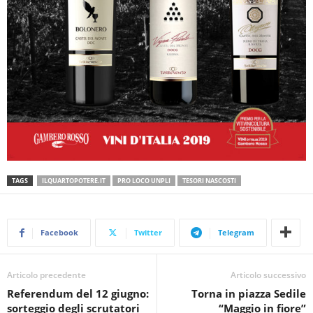
TAGS
ILQUARTOPOTERE.IT
PRO LOCO UNPLI
TESORI NASCOSTI
Facebook
Twitter
Telegram
Articolo precedente
Articolo successivo
Referendum del 12 giugno:
Torna in piazza Sedile
sorteggio degli scrutatori
“Maggio in fiore”