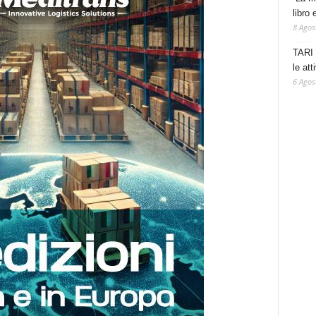
libro 
8 Agos
TARI 
le at
6 Agos