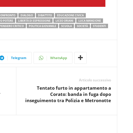
CONFRONTO
DIALOGO
DIBATTITO
EDUCAZIONE CIVICA
TO POTERE
LIBERTÀ DI ESPRESSIONE
LICEO ORIANI
LUCA MANGIONE
PENSIERO CRITICO
POLITICA GIOVANILE
SCUOLA
SOCIETÀ
STUDENTI
Telegram
WhatsApp
Articolo successivo
Tentato furto in appartamento a
?
Corato: banda in fuga dopo
inseguimento tra Polizia e Metronotte