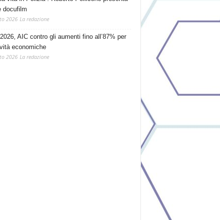
e docufilm
to 2026
La redazione
2026, AIC contro gli aumenti fino all’87% per
tività economiche
to 2026
La redazione