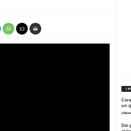
I P
Cora
un q
Lilian
Dai 
civi