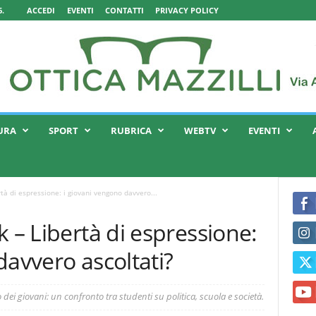
.
ACCEDI
EVENTI
CONTATTI
PRIVACY POLICY
URA
SPORT
RUBRICA
WEBTV
EVENTI
tà di espressione: i giovani vengono davvero...
k – Libertà di espressione:
davvero ascoltati?
o dei giovani: un confronto tra studenti su politica, scuola e società.