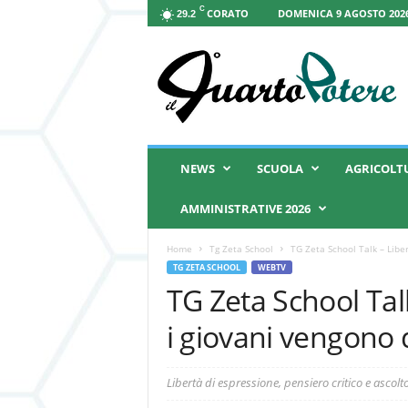
C
CORATO
DOMENICA 9 AGOSTO 2026
29.2
I
l
Q
u
a
r
t
NEWS
SCUOLA
AGRICOLT
o
P
AMMINISTRATIVE 2026
o
t
Home
Tg Zeta School
TG Zeta School Talk – Liber
e
TG ZETA SCHOOL
WEBTV
r
TG Zeta School Tal
e
i giovani vengono 
Libertà di espressione, pensiero critico e ascolt