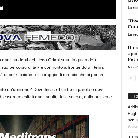
La re
“Ovv
Comu
La re
Un b
appu
Petr
o dagli studenti del Liceo Oriani sotto la guida della
Nico 
l suo percorso di talk e confronto affrontando un tema
tà di espressione e il coraggio di dire ciò che si pensa.
te un’opinione? Dove finisce il diritto di parola e dove
Il 
 essere ascoltati dagli adulti, dalla scuola, dalla politica e
Addio
Pugli
non u
9 Agos
“La m