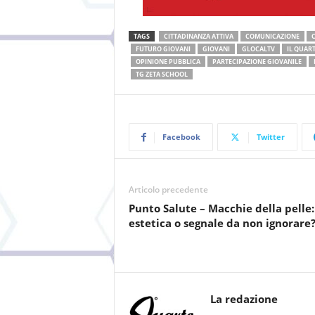
TAGS
CITTADINANZA ATTIVA
COMUNICAZIONE
FUTURO GIOVANI
GIOVANI
GLOCALTV
IL QUAR
OPINIONE PUBBLICA
PARTECIPAZIONE GIOVANILE
TG ZETA SCHOOL
Facebook
Twitter
Articolo precedente
Punto Salute – Macchie della pelle:
estetica o segnale da non ignorare
La redazione