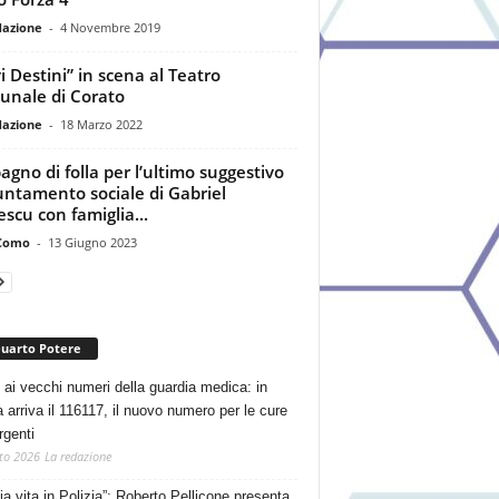
dazione
-
4 Novembre 2019
i Destini” in scena al Teatro
nale di Corato
dazione
-
18 Marzo 2022
agno di folla per l’ultimo suggestivo
ntamento sociale di Gabriel
escu con famiglia...
Como
-
13 Giugno 2023
Quarto Potere
 ai vecchi numeri della guardia medica: in
a arriva il 116117, il nuovo numero per le cure
rgenti
to 2026
La redazione
ia vita in Polizia”: Roberto Pellicone presenta