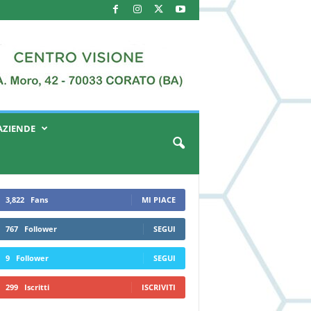
AZIENDE
3,822
Fans
MI PIACE
767
Follower
SEGUI
9
Follower
SEGUI
299
Iscritti
ISCRIVITI