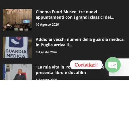
ALTRE NOTIZIE
Cinema Fuori Museo, tre nuovi
appuntamenti con i grandi classici del...
10 Agosto 2026
Addio ai vecchi numeri della guardia medica:
in Puglia arriva il...
9 Agosto 2026
Contattaci!
“La mia vita in Polizia”: Roberto Pellicone
presenta libro e docufilm
O
8 Agosto 2026
p
e
n
c
CATEGORIE POPOLARI
h
a
937
Appuntamenti
t
796
y
Basket