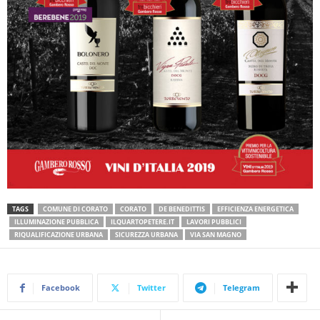
TAGS
COMUNE DI CORATO
CORATO
DE BENEDITTIS
EFFICIENZA ENERGETICA
ILLUMINAZIONE PUBBLICA
ILQUARTOPETERE.IT
LAVORI PUBBLICI
RIQUALIFICAZIONE URBANA
SICUREZZA URBANA
VIA SAN MAGNO
Facebook
Twitter
Telegram