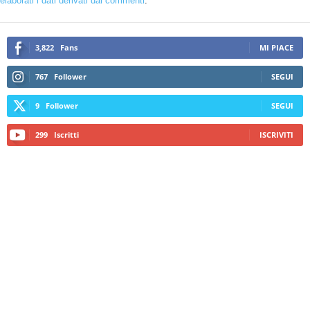
elaborati i dati derivati dai commenti
.
3,822
Fans
MI PIACE
767
Follower
SEGUI
9
Follower
SEGUI
299
Iscritti
ISCRIVITI