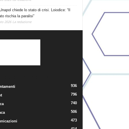
Unapol chiede lo stato di crisi. Loiodice: “Il
o rischia la paralisi”
to 2026
La redazione
TEGORIE POPOLARI
936
ntamenti
796
t
740
ica
506
aca
473
nicazioni
414