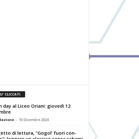
IU' CLICCATI
 day al Liceo Oriani: giovedì 12
embre
dazione
-
10 Dicembre 2024
etto di lettura, “Gogol’ fuori con-
o”: leggere un classico senza schemi