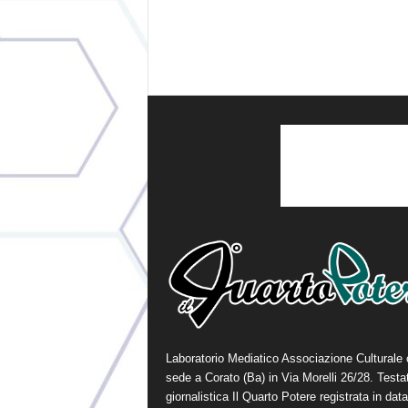
Laboratorio Mediatico Associazione Culturale
sede a Corato (Ba) in Via Morelli 26/28. Testa
giornalistica Il Quarto Potere registrata in data