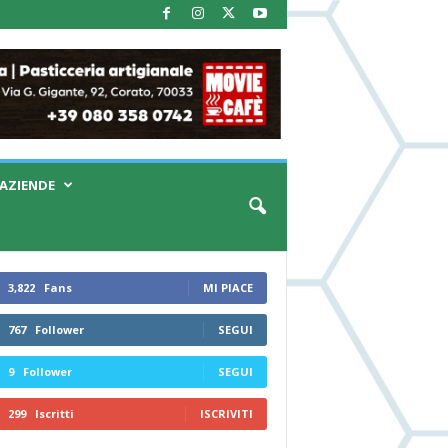
AZIENDE
3,822
Fans
MI PIACE
767
Follower
SEGUI
9
Follower
SEGUI
299
Iscritti
ISCRIVITI