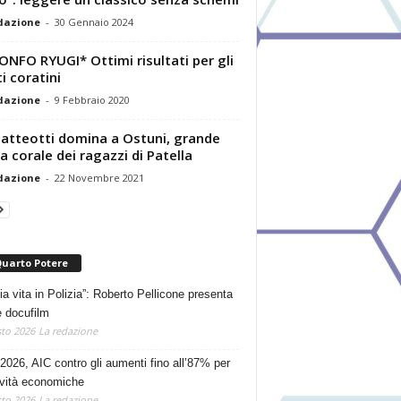
dazione
-
30 Gennaio 2024
ONFO RYUGI* Ottimi risultati per gli
ti coratini
dazione
-
9 Febbraio 2020
atteotti domina a Ostuni, grande
a corale dei ragazzi di Patella
dazione
-
22 Novembre 2021
Quarto Potere
ia vita in Polizia”: Roberto Pellicone presenta
e docufilm
to 2026
La redazione
2026, AIC contro gli aumenti fino all’87% per
tività economiche
to 2026
La redazione