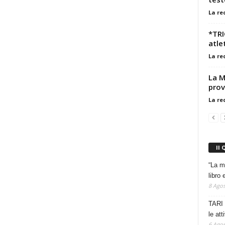
La re
*TRI
atle
La re
La M
prov
La re
Il 
“La m
libro 
8 Agos
TARI 
le at
6 Agos