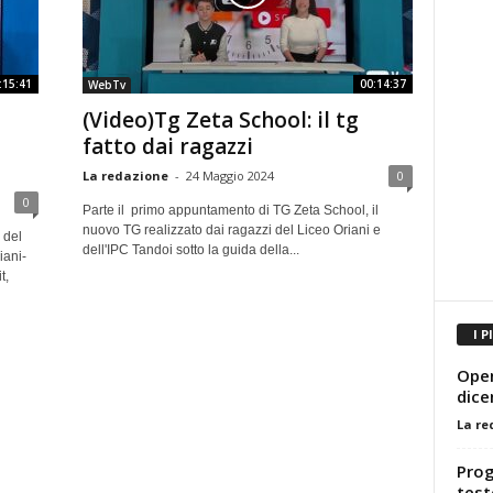
:15:41
00:14:37
WebTv
(Video)Tg Zeta School: il tg
fatto dai ragazzi
La redazione
-
24 Maggio 2024
0
0
Parte il primo appuntamento di TG Zeta School, il
nuovo TG realizzato dai ragazzi del Liceo Oriani e
 del
dell'IPC Tandoi sotto la guida della...
iani-
t,
I P
Open
dic
La re
Prog
test