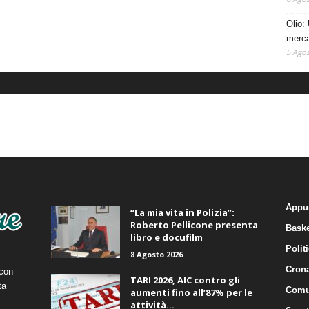
Olio: 
mercat
5 Agos
ALTRE NOTIZIE
CA
Appu
“La mia vita in Polizia”:
Roberto Pellicone presenta
Baske
libro e docufilm
Polit
8 Agosto 2026
Cron
 con
TARI 2026, AIC contro gli
ta
Comu
aumenti fino all’87% per le
attività...