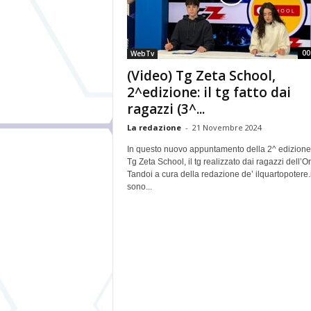
00
WebTv
(Video) Tg Zeta School,
2^edizione: il tg fatto dai
ragazzi (3^...
La redazione
-
21 Novembre 2024
In questo nuovo appuntamento della 2^ edizione
Tg Zeta School, il tg realizzato dai ragazzi dell’Or
Tandoi a cura della redazione de’ ilquartopotere.i
sono...