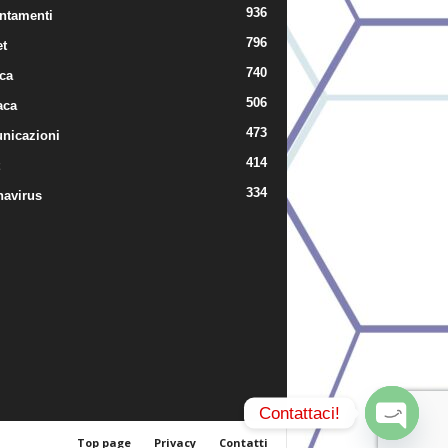
936
ntamenti
796
t
740
ica
506
aca
473
nicazioni
414
334
navirus
Contattaci!
Top page
Privacy
Contatti