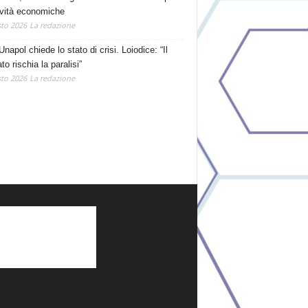
tività economiche
to 2026
La redazione
Unapol chiede lo stato di crisi. Loiodice: “Il
o rischia la paralisi”
to 2026
La redazione
TEGORIE POPOLARI