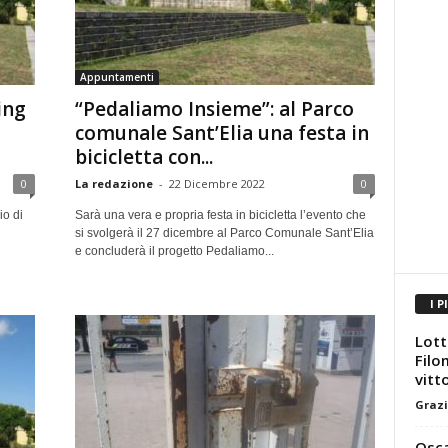
Appuntamenti
ing
“Pedaliamo Insieme”: al Parco
comunale Sant’Elia una festa in
bicicletta con...
0
La redazione
-
22 Dicembre 2022
0
io di
Sarà una vera e propria festa in bicicletta l’evento che
si svolgerà il 27 dicembre al Parco Comunale Sant’Elia
e concluderà il progetto Pedaliamo...
I P
Lott
Filo
vitt
Grazi
Osca