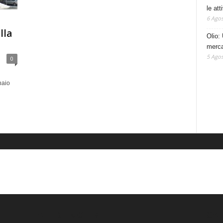
le at
6 Agos
lla
Olio: 
mercat
5 Agos
0
naio
ALTRE NOTIZIE
CA