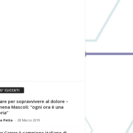
IU' CLICCATI
are per sopravvivere al dolore –
mena Mascoli: “ogni ora è una
oria”
a Petta
-
28 Marzo 2019
r Carrer è campione italiano di