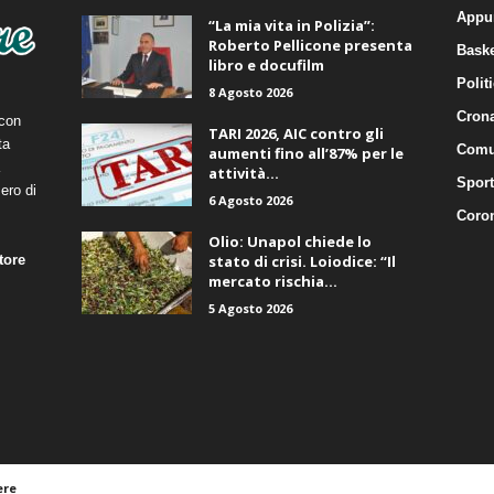
Appu
“La mia vita in Polizia”:
Roberto Pellicone presenta
Baske
libro e docufilm
Polit
8 Agosto 2026
Cron
 con
TARI 2026, AIC contro gli
ta
Comu
aumenti fino all’87% per le
attività...
Sport
ero di
6 Agosto 2026
Coro
Olio: Unapol chiede lo
tore
stato di crisi. Loiodice: “Il
mercato rischia...
5 Agosto 2026
ere