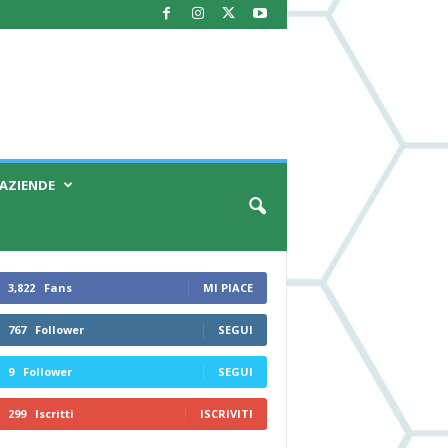
AZIENDE
3,822
Fans
MI PIACE
767
Follower
SEGUI
9
Follower
SEGUI
299
Iscritti
ISCRIVITI