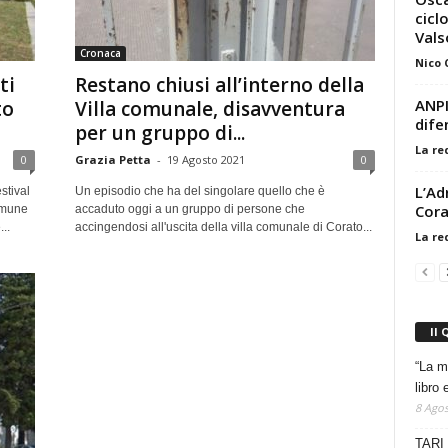
cicl
Val
Cronaca
Nico
ti
Restano chiusi all’interno della
ANPI
to
Villa comunale, disavventura
dife
per un gruppo di...
La re
0
Grazia Petta
-
19 Agosto 2021
0
L’Ad
stival
Un episodio che ha del singolare quello che è
Cora
omune
accaduto oggi a un gruppo di persone che
..
accingendosi all'uscita della villa comunale di Corato...
La re
Il 
“La m
libro 
8 Agos
TARI 