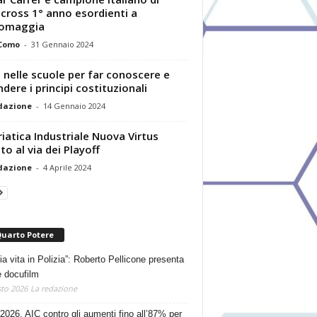
ocross 1° anno esordienti a
somaggia
 Como
-
31 Gennaio 2024
 nelle scuole per far conoscere e
ndere i principi costituzionali
dazione
-
14 Gennaio 2024
riatica Industriale Nuova Virtus
to al via dei Playoff
dazione
-
4 Aprile 2024
Quarto Potere
ia vita in Polizia”: Roberto Pellicone presenta
e docufilm
to 2026
La redazione
2026, AIC contro gli aumenti fino all’87% per