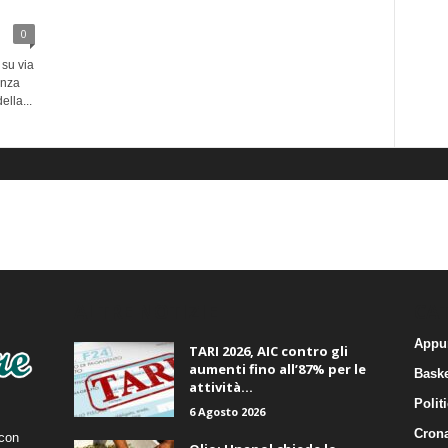
0
 su via
anza
ella...
ALTRE NOTIZIE
CA
Appu
TARI 2026, AIC contro gli
aumenti fino all’87% per le
Baske
attività...
Polit
6 Agosto 2026
Cron
 con