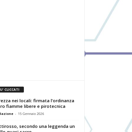
IU' CLICCATI
rezza nei locali: firmata l’ordinanza
ro fiamme libere e pirotecnica
dazione
-
15 Gennaio 2026
ettirosso, secondo una leggenda un
llo quasi sacro