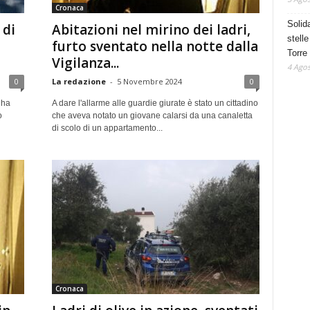
Cronaca
Solid
 di
Abitazioni nel mirino dei ladri,
stelle
furto sventato nella notte dalla
Torre
Vigilanza...
4 Agos
0
La redazione
-
5 Novembre 2024
0
 ha
A dare l'allarme alle guardie giurate è stato un cittadino
o
che aveva notato un giovane calarsi da una canaletta
di scolo di un appartamento...
Cronaca