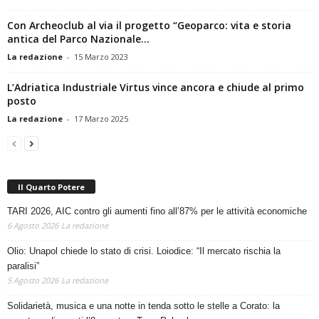
La redazione
-
28 Ottobre 2023
Con Archeoclub al via il progetto “Geoparco: vita e storia
antica del Parco Nazionale...
La redazione
-
15 Marzo 2023
L’Adriatica Industriale Virtus vince ancora e chiude al primo
posto
La redazione
-
17 Marzo 2025
Il Quarto Potere
TARI 2026, AIC contro gli aumenti fino all’87% per le attività economiche
6 Agosto 2026
La redazione
Olio: Unapol chiede lo stato di crisi. Loiodice: “Il mercato rischia la
paralisi”
5 Agosto 2026
La redazione
Solidarietà, musica e una notte in tenda sotto le stelle a Corato: la