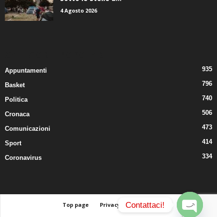
sotto le stelle a...
4 Agosto 2026
CATEGORIE POPOLARI
935
Appuntamenti
796
Basket
740
Politica
506
Cronaca
473
Comunicazioni
414
Sport
334
Coronavirus
Contattaci!
Top page
Privacy
Contatti