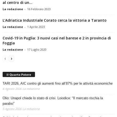
La redazione
-
16 Febbraio 2023
L’Adriatica Industriale Corato cerca la vittoria a Taranto
La redazione
-
1 Aprile 2023
Covid-19 in Puglia: 3 nuovi casi nel barese e 2 in provincia di
Foggia
La redazione
-
17 Luglio 2020
Il Quarto Potere
TARI 2026, AIC contro gli aumenti fino all’87% per le attività economiche
6 Agosto 2026
La redazione
Olio: Unapol chiede lo stato di crisi. Loiodice: “Il mercato rischia la
paralisi”
5 Agosto 2026
La redazione
Solidarietà, musica e una notte in tenda sotto le stelle a Corato: la