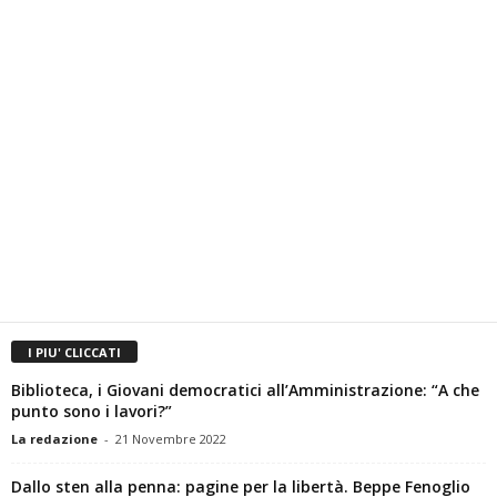
I PIU' CLICCATI
Biblioteca, i Giovani democratici all’Amministrazione: “A che
punto sono i lavori?”
La redazione
-
21 Novembre 2022
Dallo sten alla penna: pagine per la libertà. Beppe Fenoglio
al centro di un...