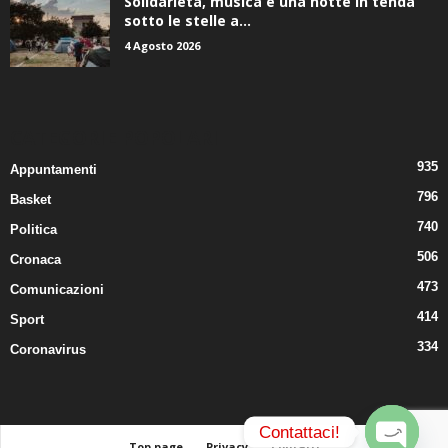
sotto le stelle a...
4 Agosto 2026
CATEGORIE POPOLARI
935
Appuntamenti
796
Basket
740
Politica
506
Cronaca
473
Comunicazioni
414
Sport
334
Coronavirus
Contattaci!
Top page
Privacy
Contatti