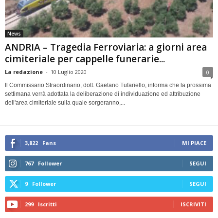
News
ANDRIA – Tragedia Ferroviaria: a giorni area
cimiteriale per cappelle funerarie...
La redazione
-
10 Luglio 2020
0
Il Commissario Straordinario, dott. Gaetano Tufariello, informa che la prossima
settimana verrà adottata la deliberazione di individuazione ed attribuzione
dell'area cimiteriale sulla quale sorgeranno,...
3,822
Fans
MI PIACE
767
Follower
SEGUI
9
Follower
SEGUI
299
Iscritti
ISCRIVITI