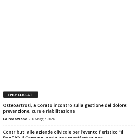
I PIU' CLICCATI
Osteoartrosi, a Corato incontro sulla gestione del dolore:
prevenzione, cure e riabilitazione
La redazione
-
6 Maggio 2026
Contributi alle aziende olivicole per l’evento fieristico “Il
BonTà”: il Comune lancia una manifestazione...