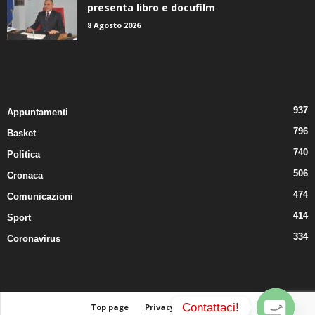
presenta libro e docufilm
8 Agosto 2026
CATEGORIE POPOLARI
937
Appuntamenti
796
Basket
740
Politica
506
Cronaca
474
Comunicazioni
414
Sport
334
Coronavirus
Contattaci!
Top page
Privacy
Contatti