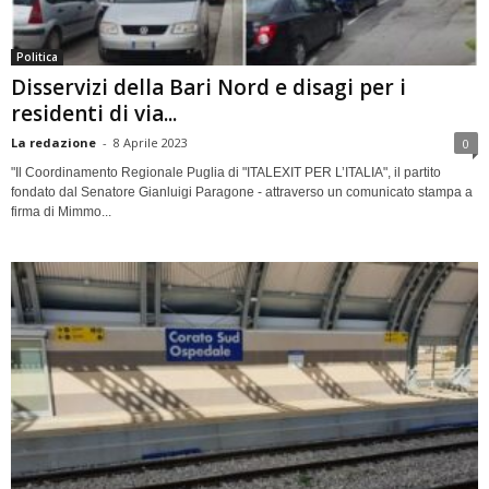
Politica
Disservizi della Bari Nord e disagi per i
residenti di via...
La redazione
-
8 Aprile 2023
0
"Il Coordinamento Regionale Puglia di "ITALEXIT PER L’ITALIA", il partito
fondato dal Senatore Gianluigi Paragone - attraverso un comunicato stampa a
firma di Mimmo...