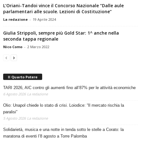
L’Oriani-Tandoi vince il Concorso Nazionale “Dalle aule
parlamentari alle scuole. Lezioni di Costituzione”
La redazione
-
19 Aprile 2024
Giulia Strippoli, sempre più Gold Star: 1^ anche nella
seconda tappa regionale
Nico Como
-
2 Marzo 2022
Il Quarto Potere
TARI 2026, AIC contro gli aumenti fino all’87% per le attività economiche
6 Agosto 2026
La redazione
Olio: Unapol chiede lo stato di crisi. Loiodice: “Il mercato rischia la
paralisi”
5 Agosto 2026
La redazione
Solidarietà, musica e una notte in tenda sotto le stelle a Corato: la
maratona di eventi l’8 agosto a Torre Palomba