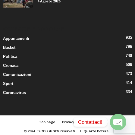
4 Agosto 2026
CATEGORIE POPOLARI
935
Appuntamenti
796
Basket
740
Politica
506
Cronaca
473
Comunicazioni
414
Sport
334
Coronavirus
Contattaci!
Top page
Privacy
Contatti
© 2024. Tutti i diritti riservati.
Il Quarto Potere
O