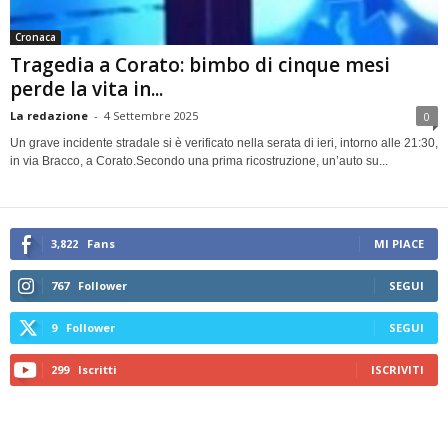
Cronaca
Tragedia a Corato: bimbo di cinque mesi
perde la vita in...
La redazione
-
4 Settembre 2025
0
Un grave incidente stradale si è verificato nella serata di ieri, intorno alle 21:30,
in via Bracco, a Corato.Secondo una prima ricostruzione, un’auto su...
3,822
Fans
MI PIACE
767
Follower
SEGUI
9
Follower
SEGUI
299
Iscritti
ISCRIVITI