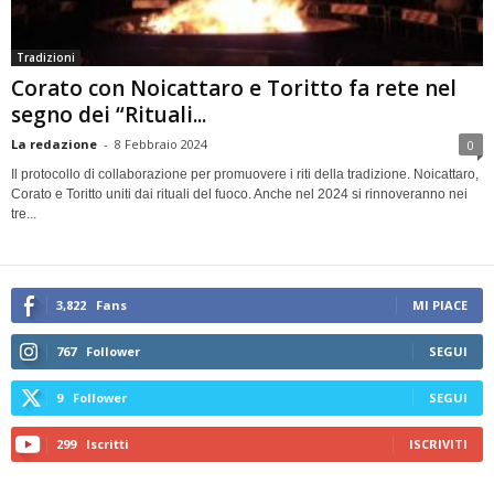
Tradizioni
Corato con Noicattaro e Toritto fa rete nel
segno dei “Rituali...
La redazione
-
8 Febbraio 2024
0
Il protocollo di collaborazione per promuovere i riti della tradizione. Noicattaro,
Corato e Toritto uniti dai rituali del fuoco. Anche nel 2024 si rinnoveranno nei
tre...
3,822
Fans
MI PIACE
767
Follower
SEGUI
9
Follower
SEGUI
299
Iscritti
ISCRIVITI