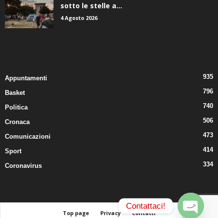
4 Agosto 2026
CATEGORIE POPOLARI
935
Appuntamenti
796
Basket
740
Politica
506
Cronaca
473
Comunicazioni
414
Sport
334
Coronavirus
Contattaci!
Top page
Privacy
Contatti