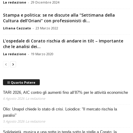
Stampa e politica: se ne discute alla “Settimana della
Cultura dell’Oriani” con professionisti di...
Liliana Cazzato
-
23 Marzo 2022
L’ospedale di Corato rischia di andare in tilt – Importante
che le analisi dei...
La redazione
-
19 Marzo 2020
Il Quarto Potere
TARI 2026, AIC contro gli aumenti fino all’87% per le attività economiche
6 Agosto 2026
La redazione
Olio: Unapol chiede lo stato di crisi. Loiodice: “Il mercato rischia la
paralisi”
5 Agosto 2026
La redazione
Solidarietà, musica e una notte in tenda sotto le stelle a Corato: la