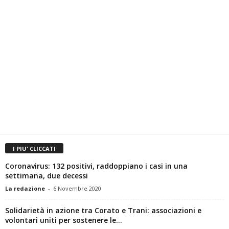
I PIU' CLICCATI
Coronavirus: 132 positivi, raddoppiano i casi in una
settimana, due decessi
La redazione
-
6 Novembre 2020
Solidarietà in azione tra Corato e Trani: associazioni e
volontari uniti per sostenere le...
La redazione
-
29 Dicembre 2024