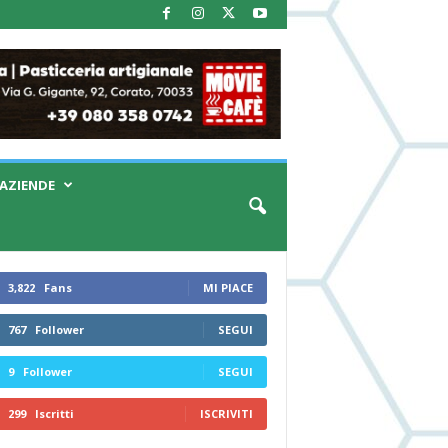
AZIENDE
3,822
Fans
MI PIACE
767
Follower
SEGUI
9
Follower
SEGUI
299
Iscritti
ISCRIVITI