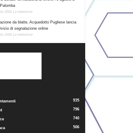
 Palomba
to 2026
La redazione
tazione da blatte, Acquedotto Pugliese lancia
rvizio di segnalazione online
to 2026
La redazione
TEGORIE POPOLARI
935
ntamenti
796
t
740
ica
506
aca