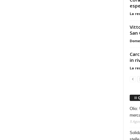
espe
La re
Vitt
San 
Dome
Carc
in ri
La re
Il 
Olio: 
mercat
5 Agos
Solid
stelle