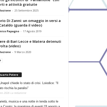
rti e attività gratuite
dazione
-
25 Settembre 2025
orio Di Zanni: un omaggio in versi a
Cataldo (guarda il video)
nico Papagno
-
17 Agosto 2019
ere di Bari Lecce e Matera detenuti
volta (video)
dazione
-
9 Marzo 2020
Quarto Potere
Unapol chiede lo stato di crisi. Loiodice: “Il
o rischia la paralisi”
to 2026
La redazione
arietà, musica e una notte in tenda sotto le
 a Corato: la maratona di eventi l’8 agosto a