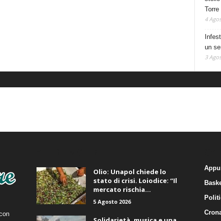
Torre
4 Agos
Infes
un se
3 Agos
ALTRE NOTIZIE
CA
Appu
Olio: Unapol chiede lo
stato di crisi. Loiodice: “Il
Baske
mercato rischia...
Polit
5 Agosto 2026
Cron
 con
Solidarietà, musica e una