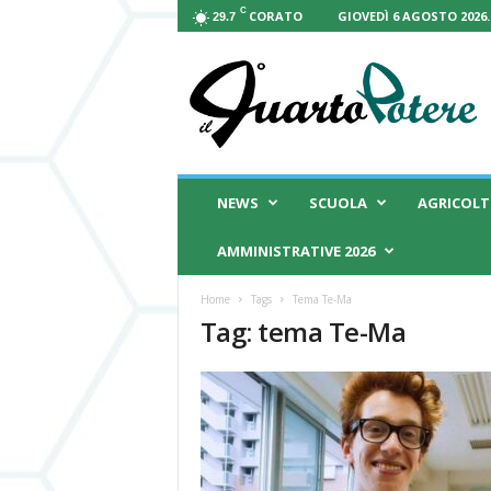
C
CORATO
GIOVEDÌ 6 AGOSTO 2026.
29.7
I
l
Q
u
a
r
t
NEWS
SCUOLA
AGRICOL
o
P
AMMINISTRATIVE 2026
o
t
Home
Tags
Tema Te-Ma
e
Tag: tema Te-Ma
r
e