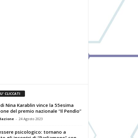
IU' CLICCATI
” di Nina Karablin vince la 55esima
ione del premio nazionale “Il Pendìo”
dazione
-
24 Agosto 2023
ssere psicologico: tornano a
to gli incontri di “Parliamone” con