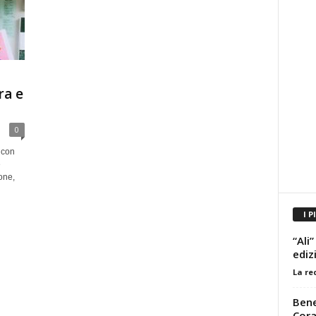
ra e
0
 con
e
one,
I P
“Ali
ediz
La re
Bene
Cora