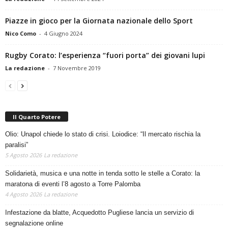
Piazze in gioco per la Giornata nazionale dello Sport
Nico Como
-
4 Giugno 2024
Rugby Corato: l’esperienza “fuori porta” dei giovani lupi
La redazione
-
7 Novembre 2019
Il Quarto Potere
Olio: Unapol chiede lo stato di crisi. Loiodice: “Il mercato rischia la
paralisi”
5 Agosto 2026
La redazione
Solidarietà, musica e una notte in tenda sotto le stelle a Corato: la
maratona di eventi l’8 agosto a Torre Palomba
4 Agosto 2026
La redazione
Infestazione da blatte, Acquedotto Pugliese lancia un servizio di
segnalazione online
3 Agosto 2026
La redazione