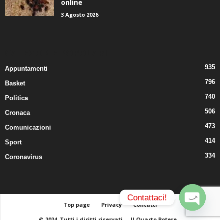
3 Agosto 2026
CATEGORIE POPOLARI
935
Appuntamenti
796
Basket
740
Politica
506
Cronaca
473
Comunicazioni
414
Sport
334
Coronavirus
Contattaci!
Top page
Privacy
Contatti
© 2024. Tutti i diritti riservati.
Il Quarto Potere
O