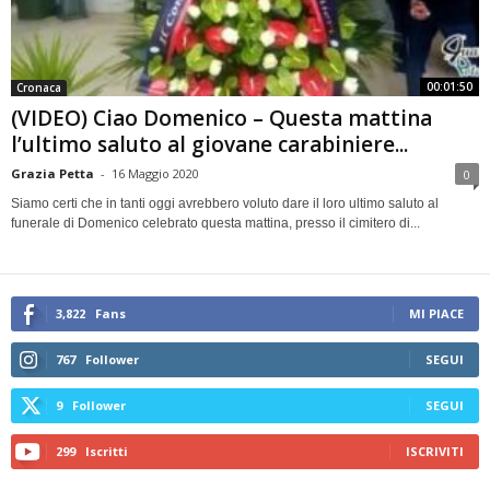
00:01:50
Cronaca
(VIDEO) Ciao Domenico – Questa mattina
l’ultimo saluto al giovane carabiniere...
Grazia Petta
-
16 Maggio 2020
0
Siamo certi che in tanti oggi avrebbero voluto dare il loro ultimo saluto al
funerale di Domenico celebrato questa mattina, presso il cimitero di...
3,822
Fans
MI PIACE
767
Follower
SEGUI
9
Follower
SEGUI
299
Iscritti
ISCRIVITI