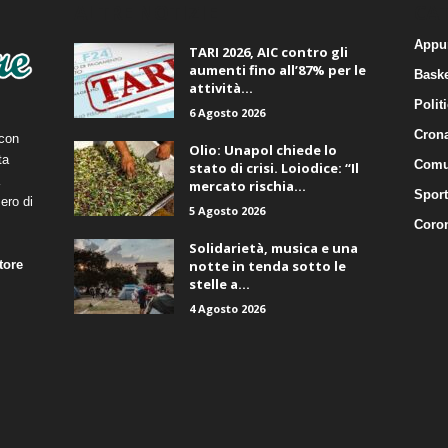
ALTRE NOTIZIE
CA
Appu
TARI 2026, AIC contro gli
aumenti fino all’87% per le
Baske
attività...
Polit
6 Agosto 2026
Cron
 con
Olio: Unapol chiede lo
ta
Comu
stato di crisi. Loiodice: “Il
mercato rischia...
Sport
ero di
5 Agosto 2026
Coro
Solidarietà, musica e una
tore
notte in tenda sotto le
stelle a...
4 Agosto 2026