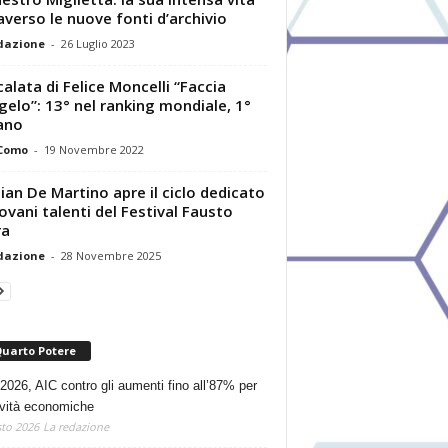
averso le nuove fonti d’archivio
dazione
-
26 Luglio 2023
calata di Felice Moncelli “Faccia
gelo”: 13° nel ranking mondiale, 1°
iano
 Como
-
19 Novembre 2022
tian De Martino apre il ciclo dedicato
iovani talenti del Festival Fausto
ra
dazione
-
28 Novembre 2025
Quarto Potere
2026, AIC contro gli aumenti fino all’87% per
tività economiche
to 2026
La redazione