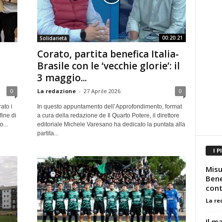
00:20:21
Solidarietà
Corato, partita benefica Italia-
Brasile con le ‘vecchie glorie’: il
3 maggio...
0
La redazione
-
27 Aprile 2026
0
ato i
In questo appuntamento dell’Approfondimento, format
fine di
a cura della redazione de Il Quarto Potere, il direttore
...
editoriale Michele Varesano ha dedicato la puntata alla
partita...
I P
Misu
Bene
cont
La re
Il m