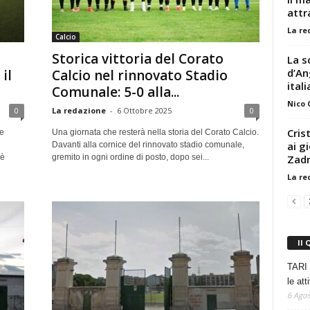
attr
La re
Calcio
Storica vittoria del Corato
La s
d’An
il
Calcio nel rinnovato Stadio
ital
Comunale: 5-0 alla...
Nico
0
La redazione
-
6 Ottobre 2025
0
Cris
e
Una giornata che resterà nella storia del Corato Calcio.
ai g
Davanti alla cornice del rinnovato stadio comunale,
Zad
 è
gremito in ogni ordine di posto, dopo sei...
La re
Il 
TARI 
le at
6 Agos