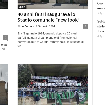
Olio: 
Sport
mercat
5 Agos
40 anni fa si inaugurava lo
Stadio comunale “new look”
Solid
Nico Como
-
9 Gennaio 2024
0
stelle
Torre
Era l'8 gennaio 1984, quando dopo ca 20 mesi
4 Agos
0
dall'ultima gara di campionato di Promozione, i
neroverdi dell'Us Corato, tornavano sulla struttura di
nto da
via...
, né