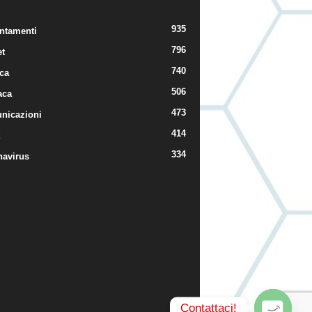
TEGORIE POPOLARI
935
ntamenti
796
t
740
ica
506
aca
473
nicazioni
414
334
navirus
Contattaci!