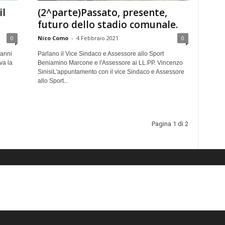
il
(2^parte)Passato, presente,
futuro dello stadio comunale.
0
Nico Como
-
4 Febbraio 2021
0
 anni
Parlano il Vice Sindaco e Assessore allo Sport
va la
Beniamino Marcone e l'Assessore ai LL.PP. Vincenzo
SinisiL'appuntamento con il vice Sindaco e Assessore
allo Sport...
Pagina 1 di 2