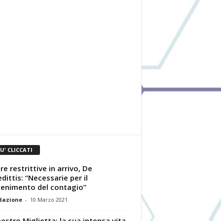
IU' CLICCATI
re restrittive in arrivo, De
dittis: “Necessarie per il
enimento del contagio”
dazione
-
10 Marzo 2021
aestro Miglietta: la sua intensa vita