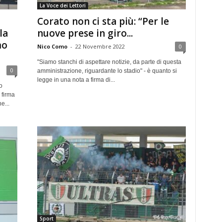
La Voce dei Lettori
Corato non ci sta più: “Per le
la
nuove prese in giro...
mo
Nico Como
-
22 Novembre 2022
0
"Siamo stanchi di aspettare notizie, da parte di questa
0
amministrazione, riguardante lo stadio" - è quanto si
legge in una nota a firma di...
o
 firma
e...
Sport