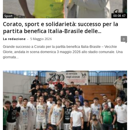
00:08:47
Sport
Corato, sport e solidarietà: successo per la
partita benefica Italia-Brasile delle...
La redazione
-
5 Maggio 2026
0
Grande successo a Corato per la partita benefica Italia-Brasile – Vecchie
Glorie, andata in scena domenica 3 maggio 2026 allo stadio comunale. Una
giornata...