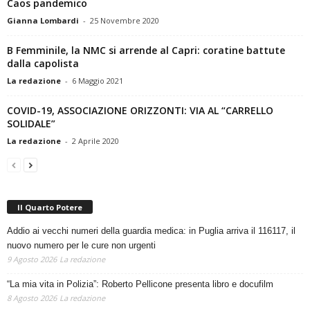
Caos pandemico
Gianna Lombardi
-
25 Novembre 2020
B Femminile, la NMC si arrende al Capri: coratine battute
dalla capolista
La redazione
-
6 Maggio 2021
COVID-19, ASSOCIAZIONE ORIZZONTI: VIA AL “CARRELLO
SOLIDALE”
La redazione
-
2 Aprile 2020
Il Quarto Potere
Addio ai vecchi numeri della guardia medica: in Puglia arriva il 116117, il
nuovo numero per le cure non urgenti
9 Agosto 2026
La redazione
“La mia vita in Polizia”: Roberto Pellicone presenta libro e docufilm
8 Agosto 2026
La redazione