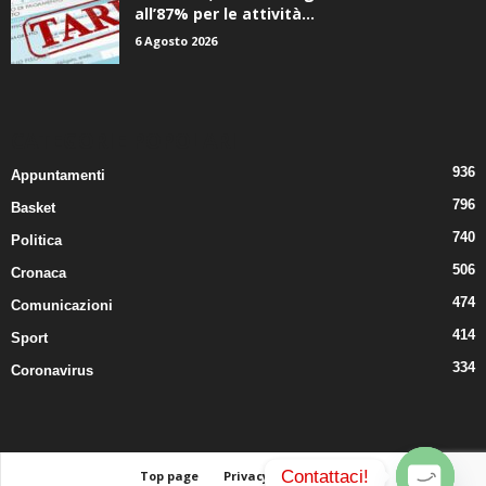
all’87% per le attività...
6 Agosto 2026
CATEGORIE POPOLARI
936
Appuntamenti
796
Basket
740
Politica
506
Cronaca
474
Comunicazioni
414
Sport
334
Coronavirus
Contattaci!
Top page
Privacy
Contatti