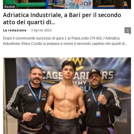
Basket
Adriatica Industriale, a Bari per il secondo
atto dei quarti di...
La redazione
-
3 Aprile 2026
0
Dopo il convincente successo di gara 1 al PalaLosito (74-60), l’Adriatica
Industriale Virtus Corato si prepara a vivere il secondo capitolo dei quarti di...