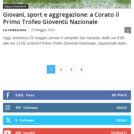
Appuntamenti
Giovani, sport e aggregazione: a Corato il
Primo Trofeo Gioventù Nazionale
La redazione
-
25 Maggio 2025
0
Oggi, domenica 25 maggio, presso il campetto San Gerardo, dalle ore 9:00
alle ore 12:00, si terrà il Primo Trofeo Gioventù Nazionale, organizzato dalla...
1
2
3
3,822
Fans
MI PIACE
767
Follower
SEGUI
9
Follower
SEGUI
299
Iscritti
ISCRIVITI