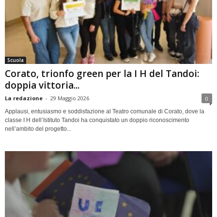
Scuola
Corato, trionfo green per la I H del Tandoi:
doppia vittoria...
La redazione
-
29 Maggio 2026
0
Applausi, entusiasmo e soddisfazione al Teatro comunale di Corato, dove la
classe I H dell’Istituto Tandoi ha conquistato un doppio riconoscimento
nell’ambito del progetto...