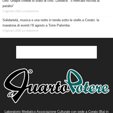
Olio: Unapol chiede lo stato di crisi. Loiodice: “Il mercato rischia la
paralisi”
5 Agosto 2026
La redazione
Solidarietà, musica e una notte in tenda sotto le stelle a Corato: la
maratona di eventi l’8 agosto a Torre Palomba
4 Agosto 2026
La redazione
Laboratorio Mediatico Associazione Culturale con sede a Corato (Ba) in