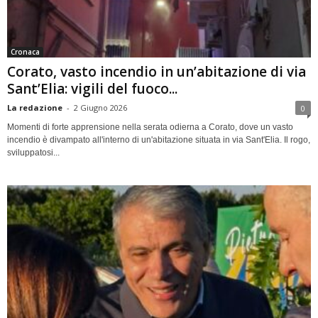
Cronaca
Corato, vasto incendio in un’abitazione di via
Sant’Elia: vigili del fuoco...
La redazione
-
2 Giugno 2026
0
Momenti di forte apprensione nella serata odierna a Corato, dove un vasto
incendio è divampato all'interno di un'abitazione situata in via Sant'Elia. Il rogo,
sviluppatosi...