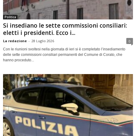
Politica
Si insediano le sette commissioni consiliari:
eletti i presidenti. Ecco i...
La redazione
-
28 Luglio 2026
0
Con le riunioni svoltesi nella giornata di ieri si è completato l’insediamento
delle sette commissioni consiliari permanenti del Comune di Corato, che
hanno proceduto...