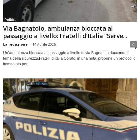
Politica
Via Bagnatoio, ambulanza bloccata al
passaggio a livello: Fratelli d’Italia “Serve...
La redazione
-
14 Aprile 2026
0
Un’ambulanza bloccata al passaggio a livello di via Bagnatoio riaccende il
tema della sicurezza.Fratelli d’Italia Corato, in una nota, propone un protocollo
immediato per...