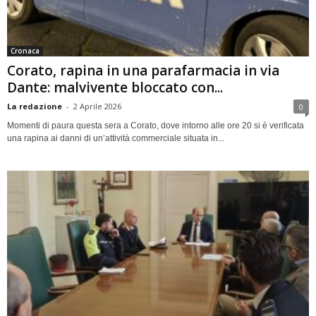
Cronaca
Corato, rapina in una parafarmacia in via
Dante: malvivente bloccato con...
La redazione
-
2 Aprile 2026
0
Momenti di paura questa sera a Corato, dove intorno alle ore 20 si è verificata
una rapina ai danni di un’attività commerciale situata in...