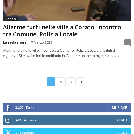
Cronaca
Allarme furti nelle ville a Corato: incontro
tra Comune, Polizia Locale...
La redazione
-
7 Marzo 2026
0
Allarme furti nelle ville, incontro tra Comune, Polizia Locale e istituti di
vigilanza Si è svolto ieri in mattinata in Comune un incontro, convocato dal...
1
2
3
3,822
Fans
MI PIACE
767
Follower
SEGUI
9
Follower
SEGUI