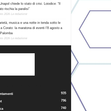
Unapol chiede lo stato di crisi. Loiodice: “Il
o rischia la paralisi”
to 2026
La redazione
arietà, musica e una notte in tenda sotto le
 a Corato: la maratona di eventi l’8 agosto a
 Palomba
to 2026
La redazione
TEGORIE POPOLARI
935
ntamenti
796
t
740
ica