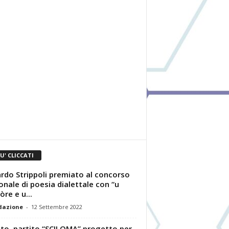
IU' CLICCATI
rdo Strippoli premiato al concorso
onale di poesia dialettale con “u
òre e u...
dazione
-
12 Settembre 2022
to, partito “SCILOMA” progetto per