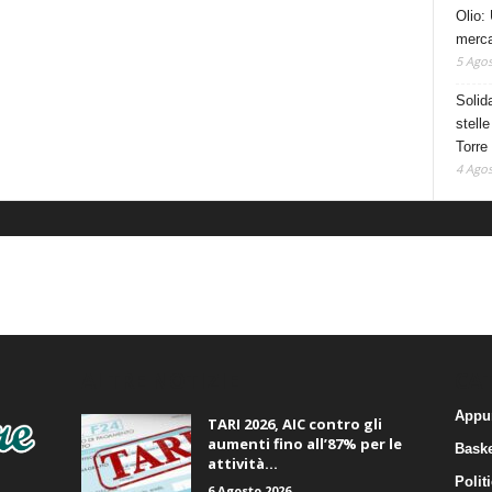
Olio: 
mercat
5 Agos
Solid
stelle
Torre
4 Agos
ALTRE NOTIZIE
CA
Appu
TARI 2026, AIC contro gli
aumenti fino all’87% per le
Baske
attività...
Polit
6 Agosto 2026