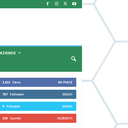
AZIENDE
3,822
Fans
MI PIACE
767
Follower
SEGUI
9
Follower
SEGUI
299
Iscritti
ISCRIVITI