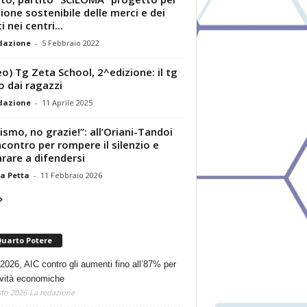
ione sostenibile delle merci e dei
ti nei centri...
dazione
-
5 Febbraio 2022
eo) Tg Zeta School, 2^edizione: il tg
o dai ragazzi
dazione
-
11 Aprile 2025
lismo, no grazie!”: all’Oriani-Tandoi
ncontro per rompere il silenzio e
rare a difendersi
a Petta
-
11 Febbraio 2026
Quarto Potere
2026, AIC contro gli aumenti fino all’87% per
tività economiche
to 2026
La redazione