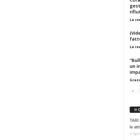
gest
rifiu
La re
(Vid
fatt
La re
“Bul
un i
impa
Grazi
Il 
TARI 
le at
6 Agos