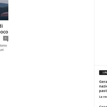
di
uoco
0
ntorno
uni
I P
Gera
nazi
past
La re
Cora