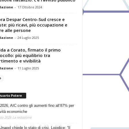
dazione
-
17 Ottobre 2024
ra Despar Centro-Sud cresce e
ste: più ricavi, più occupazione e
re alle persone
dazione
-
24 Luglio 2025
da a Corato, firmato il primo
ocollo: più equilibrio tra
rtimento e vivibilità
dazione
-
11 Luglio 2025
Quarto Potere
2026, AIC contro gli aumenti fino all’87% per
tività economiche
to 2026
La redazione
Unapol chiede lo stato di crisi. Loiodice: “Il