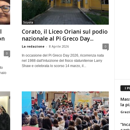
Scuola
l
Corato, il Liceo Oriani sul podio
on
nazionale al Pi Greco Day...
La redazione
-
8 Aprile 2026
0
0
In occasione del Pi Greco Day 2026, ricorrenza nata
nel 1988 dall'intuizione del fisico statunitense Larry
Shaw e celebrata lo scorso 14 marzo, il...
to
naio
I P
Mass
la p
Grazi
“Inc
cart