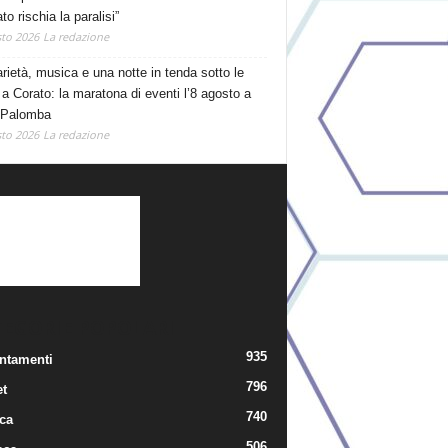
o rischia la paralisi”
to 2026
La redazione
arietà, musica e una notte in tenda sotto le
 a Corato: la maratona di eventi l’8 agosto a
 Palomba
to 2026
La redazione
TEGORIE POPOLARI
935
ntamenti
796
t
740
ica
506