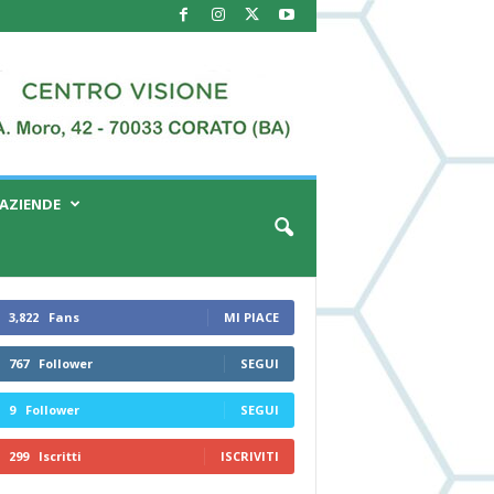
AZIENDE
3,822
Fans
MI PIACE
767
Follower
SEGUI
9
Follower
SEGUI
299
Iscritti
ISCRIVITI