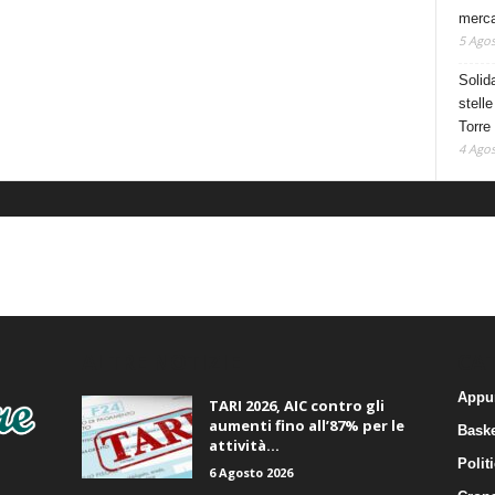
mercat
5 Agos
Solid
stelle
Torre
4 Agos
ALTRE NOTIZIE
CA
Appu
TARI 2026, AIC contro gli
aumenti fino all’87% per le
Baske
attività...
Polit
6 Agosto 2026