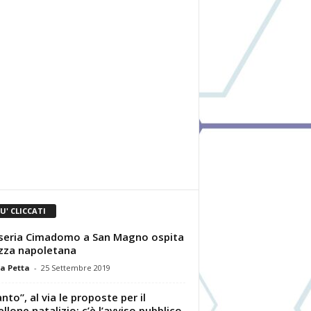
IU' CLICCATI
eria Cimadomo a San Magno ospita
izza napoletana
a Petta
-
25 Settembre 2019
anto”, al via le proposte per il
ellone natalizio: c’è l’avviso pubblico