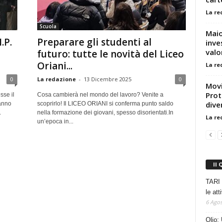
La re
Scuola
Maio
.P.
Preparare gli studenti al
inve
valo
futuro: tutte le novità del Liceo
Oriani...
La re
0
La redazione
-
13 Dicembre 2025
0
Movi
Prot
sse il
Cosa cambierà nel mondo del lavoro? Venite a
dive
hanno
scoprirlo! Il LICEO ORIANI si conferma punto saldo
.
nella formazione dei giovani, spesso disorientati.In
La re
un’epoca in...
Il 
TARI 
le at
6 Agos
Olio: 