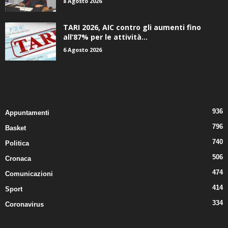
8 Agosto 2026
TARI 2026, AIC contro gli aumenti fino
all’87% per le attività...
6 Agosto 2026
CATEGORIE POPOLARI
936
Appuntamenti
796
Basket
740
Politica
506
Cronaca
474
Comunicazioni
414
Sport
334
Coronavirus