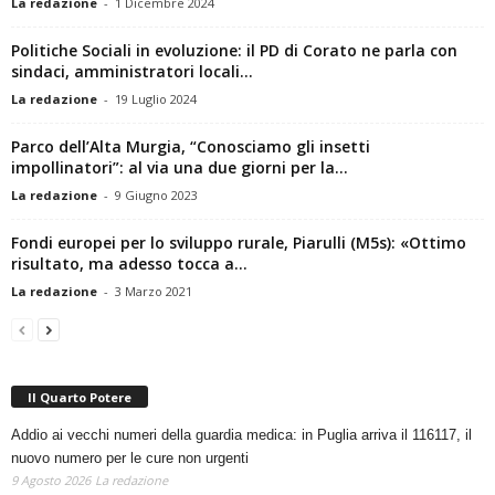
La redazione
-
1 Dicembre 2024
Politiche Sociali in evoluzione: il PD di Corato ne parla con
sindaci, amministratori locali...
La redazione
-
19 Luglio 2024
Parco dell’Alta Murgia, “Conosciamo gli insetti
impollinatori”: al via una due giorni per la...
La redazione
-
9 Giugno 2023
Fondi europei per lo sviluppo rurale, Piarulli (M5s): «Ottimo
risultato, ma adesso tocca a...
La redazione
-
3 Marzo 2021
Il Quarto Potere
Addio ai vecchi numeri della guardia medica: in Puglia arriva il 116117, il
nuovo numero per le cure non urgenti
9 Agosto 2026
La redazione