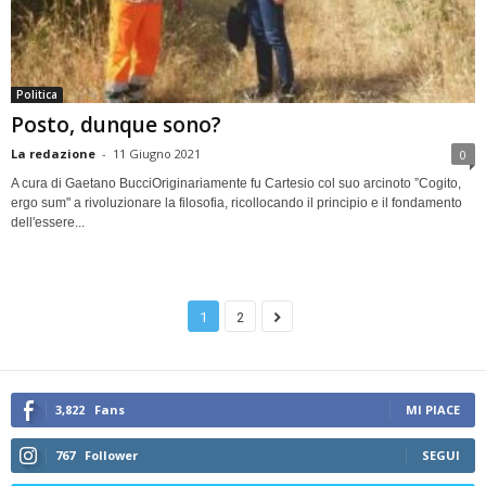
Politica
Posto, dunque sono?
La redazione
-
11 Giugno 2021
0
A cura di Gaetano BucciOriginariamente fu Cartesio col suo arcinoto ”Cogito,
ergo sum" a rivoluzionare la filosofia, ricollocando il principio e il fondamento
dell'essere...
1
2
3,822
Fans
MI PIACE
767
Follower
SEGUI