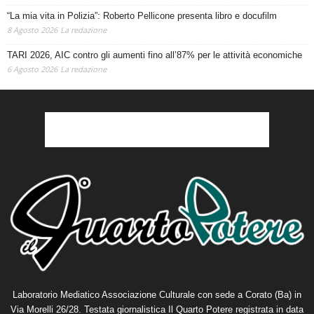
“La mia vita in Polizia”: Roberto Pellicone presenta libro e docufilm
8 Agosto 2026
La redazione
TARI 2026, AIC contro gli aumenti fino all’87% per le attività economiche
6 Agosto 2026
La redazione
Laboratorio Mediatico Associazione Culturale con sede a Corato (Ba) in
Via Morelli 26/28. Testata giornalistica Il Quarto Potere registrata in data