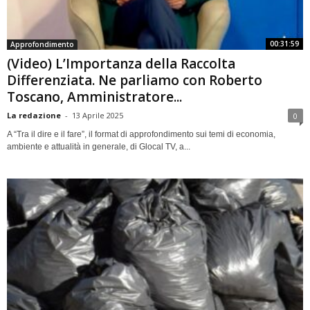
00:31:59
Approfondimento
(Video) L’Importanza della Raccolta
Differenziata. Ne parliamo con Roberto
Toscano, Amministratore...
La redazione
-
13 Aprile 2025
0
A “Tra il dire e il fare”, il format di approfondimento sui temi di economia,
ambiente e attualità in generale, di Glocal TV, a...