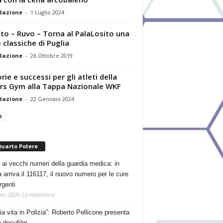
dazione
-
1 Luglio 2024
to – Ruvo – Torna al PalaLosito una
e classiche di Puglia
dazione
-
26 Ottobre 2019
rie e successi per gli atleti della
rs Gym alla Tappa Nazionale WKF
dazione
-
22 Gennaio 2024
Quarto Potere
 ai vecchi numeri della guardia medica: in
a arriva il 116117, il nuovo numero per le cure
rgenti
to 2026
La redazione
ia vita in Polizia”: Roberto Pellicone presenta
e docufilm