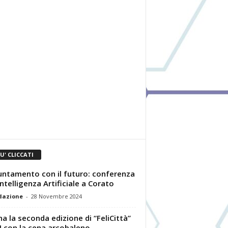
IU' CLICCATI
ntamento con il futuro: conferenza
’Intelligenza Artificiale a Corato
dazione
-
28 Novembre 2024
a la seconda edizione di “FeliCittà”
 con la cena arcobaleno