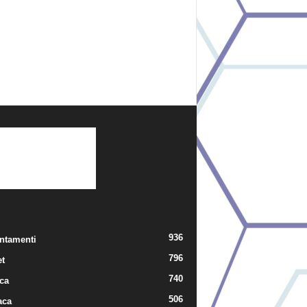
TEGORIE POPOLARI
936
ntamenti
796
t
740
ica
506
aca