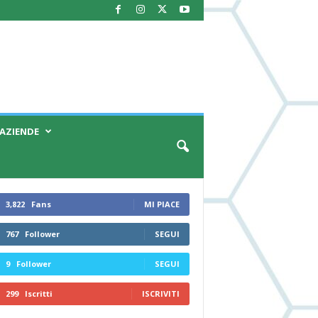
AZIENDE
3,822
Fans
MI PIACE
767
Follower
SEGUI
9
Follower
SEGUI
299
Iscritti
ISCRIVITI