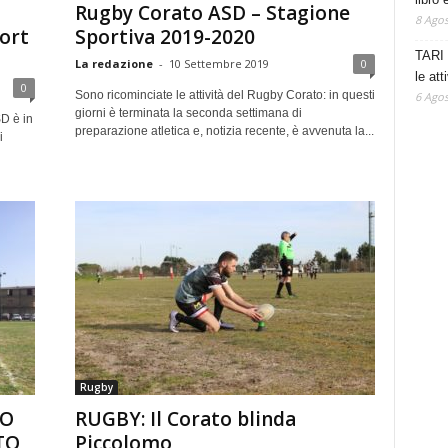
Rugby Corato ASD – Stagione
8 Agos
port
Sportiva 2019-2020
TARI 
La redazione
-
10 Settembre 2019
0
le at
0
Sono ricominciate le attività del Rugby Corato: in questi
6 Agos
giorni è terminata la seconda settimana di
D è in
preparazione atletica e, notizia recente, è avvenuta la...
i
Rugby
LO
RUGBY: Il Corato blinda
TO
Piccolomo