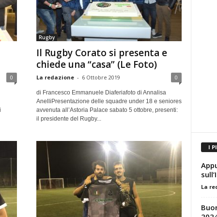
Rugby
Il Rugby Corato si presenta e
chiede una “casa” (Le Foto)
0
La redazione
-
6 Ottobre 2019
0
di Francesco Emmanuele Diaferiafoto di Annalisa
AnelliPresentazione delle squadre under 18 e seniores
i
avvenuta all’Astoria Palace sabato 5 ottobre, presenti:
il presidente del Rugby...
I P
Appu
sull
La re
Buon
2024