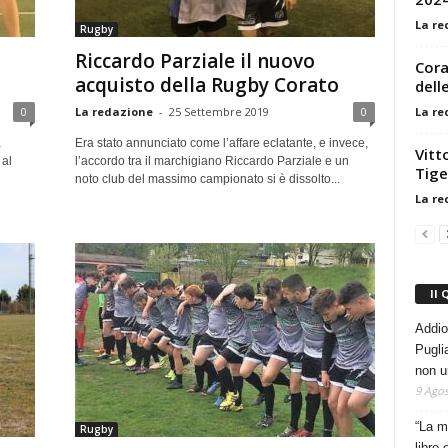
La re
Rugby
Riccardo Parziale il nuovo
Cora
acquisto della Rugby Corato
dell
La re
0
La redazione
-
25 Settembre 2019
0
a
Era stato annunciato come l’affare eclatante, e invece,
Vitto
 al
l’accordo tra il marchigiano Riccardo Parziale e un
Tige
noto club del massimo campionato si è dissolto...
La re
Il 
Addio
Pugli
non u
9 Agos
“La m
Rugby
libro 