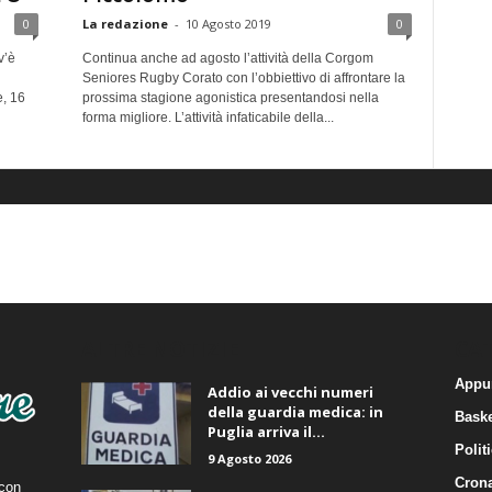
0
La redazione
-
10 Agosto 2019
0
v’è
Continua anche ad agosto l’attività della Corgom
Seniores Rugby Corato con l’obbiettivo di affrontare la
, 16
prossima stagione agonistica presentandosi nella
forma migliore. L’attività infaticabile della...
ALTRE NOTIZIE
CA
Appu
Addio ai vecchi numeri
della guardia medica: in
Baske
Puglia arriva il...
Polit
9 Agosto 2026
Cron
 con