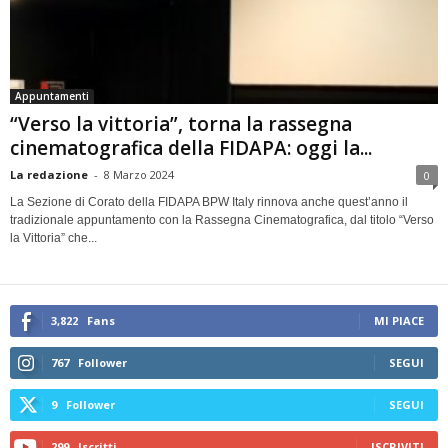
Appuntamenti
“Verso la vittoria”, torna la rassegna
cinematografica della FIDAPA: oggi la...
La redazione
-
8 Marzo 2024
0
La Sezione di Corato della FIDAPA BPW Italy rinnova anche quest’anno il
tradizionale appuntamento con la Rassegna Cinematografica, dal titolo “Verso
la Vittoria” che...
3,822
Fans
MI PIACE
767
Follower
SEGUI
9
Follower
SEGUI
299
Iscritti
ISCRIVITI