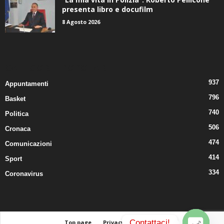
presenta libro e docufilm
8 Agosto 2026
CATEGORIE POPOLARI
937
Appuntamenti
796
Basket
740
Politica
506
Cronaca
474
Comunicazioni
414
Sport
334
Coronavirus
Contattaci!
Top page
Privacy
Contatti