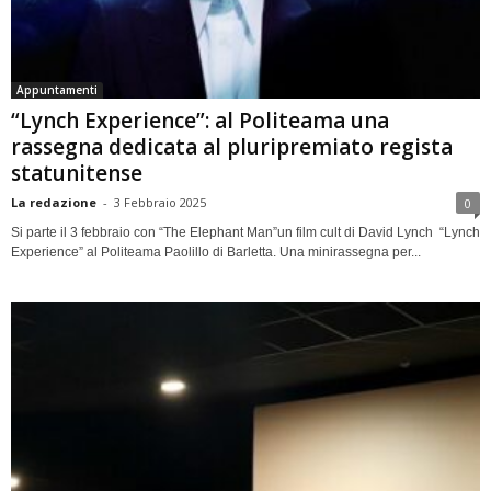
Appuntamenti
“Lynch Experience”: al Politeama una
rassegna dedicata al pluripremiato regista
statunitense
La redazione
-
3 Febbraio 2025
0
Si parte il 3 febbraio con “The Elephant Man”un film cult di David Lynch “Lynch
Experience” al Politeama Paolillo di Barletta. Una minirassegna per...