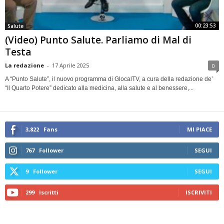
00:23:53
Salute
(Video) Punto Salute. Parliamo di Mal di
Testa
La redazione
-
17 Aprile 2025
0
A “Punto Salute”, il nuovo programma di GlocalTV, a cura della redazione de’
“Il Quarto Potere” dedicato alla medicina, alla salute e al benessere,...
3,822
Fans
MI PIACE
767
Follower
SEGUI
9
Follower
SEGUI
299
Iscritti
ISCRIVITI