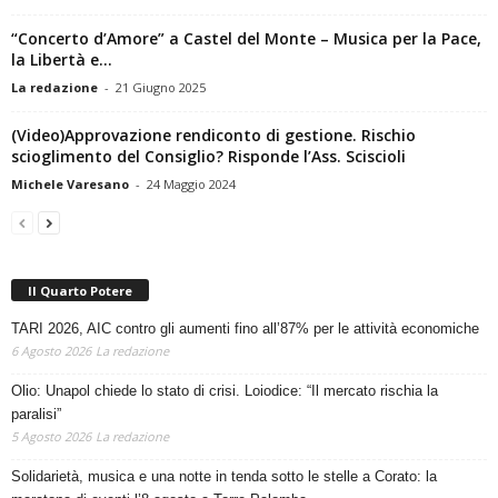
“Concerto d’Amore” a Castel del Monte – Musica per la Pace,
la Libertà e...
La redazione
-
21 Giugno 2025
(Video)Approvazione rendiconto di gestione. Rischio
scioglimento del Consiglio? Risponde l’Ass. Sciscioli
Michele Varesano
-
24 Maggio 2024
Il Quarto Potere
TARI 2026, AIC contro gli aumenti fino all’87% per le attività economiche
6 Agosto 2026
La redazione
Olio: Unapol chiede lo stato di crisi. Loiodice: “Il mercato rischia la
paralisi”
5 Agosto 2026
La redazione
Solidarietà, musica e una notte in tenda sotto le stelle a Corato: la