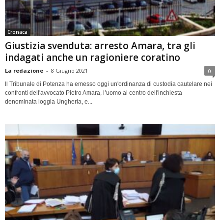
Cronaca
Giustizia svenduta: arresto Amara, tra gli
indagati anche un ragioniere coratino
La redazione
-
8 Giugno 2021
0
Il Tribunale di Potenza ha emesso oggi un'ordinanza di custodia cautelare nei
confronti dell'avvocato Pietro Amara, l’uomo al centro dell'inchiesta
denominata loggia Ungheria, e...