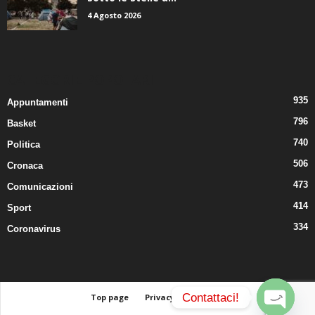
4 Agosto 2026
CATEGORIE POPOLARI
935
Appuntamenti
796
Basket
740
Politica
506
Cronaca
473
Comunicazioni
414
Sport
334
Coronavirus
Contattaci!
Top page
Privacy
Contatti