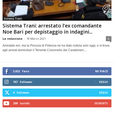
Sistema Trani
Sistema Trani: arrestato l’ex comandante
Noe Bari per depistaggio in indagini...
La redazione
-
18 Marzo 2021
0
Arrestato ieri, ma la Procura di Potenza ne ha dato notizia solo oggi, e si trova
agli arresti domiciliari il Tenente Colonnello dei Carabinieri,...
3,822
Fans
MI PIACE
767
Follower
SEGUI
9
Follower
SEGUI
299
Iscritti
ISCRIVITI