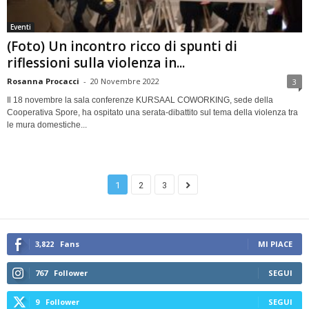
Eventi
(Foto) Un incontro ricco di spunti di
riflessioni sulla violenza in...
Rosanna Procacci
-
20 Novembre 2022
3
Il 18 novembre la sala conferenze KURSAAL COWORKING, sede della
Cooperativa Spore, ha ospitato una serata-dibattito sul tema della violenza tra
le mura domestiche...
1
2
3
3,822
Fans
MI PIACE
767
Follower
SEGUI
9
Follower
SEGUI