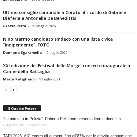
Ultimo consiglio comunale a Corato: il ricordo di Gabriele
Diaferia e Antonella De Benedittis
Grazia Petta
-
15 Maggio 2026
Nino Marmo candidato sindaco con una lista civica
“indipendente”. FOTO
Damiana Sgaramella
-
2 Luglio 2020
XXI edizione del Festival delle Murge: concerto inaugurale a
Canne della Battaglia
Marta Rutigliano
-
9 Luglio 2021
Il Quarto Potere
“La mia vita in Polizia”: Roberto Pellicone presenta libro e docufilm
8 Agosto 2026
La redazione
TARI 2026, AIC contro gli aumenti fino all’87% per le attività economiche