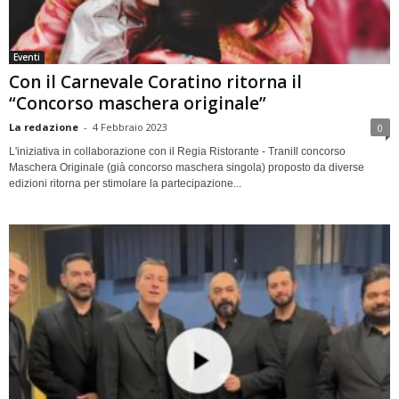
Eventi
Con il Carnevale Coratino ritorna il
“Concorso maschera originale”
La redazione
-
4 Febbraio 2023
0
L'iniziativa in collaborazione con il Regia Ristorante - TraniIl concorso
Maschera Originale (già concorso maschera singola) proposto da diverse
edizioni ritorna per stimolare la partecipazione...