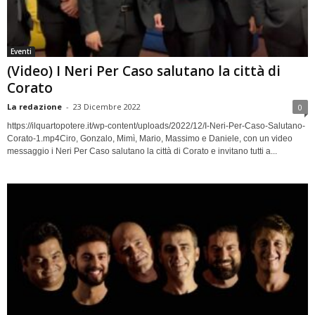
Eventi
(Video) I Neri Per Caso salutano la città di
Corato
La redazione
-
23 Dicembre 2022
0
https://ilquartopotere.it/wp-content/uploads/2022/12/I-Neri-Per-Caso-Salutano-
Corato-1.mp4Ciro, Gonzalo, Mimì, Mario, Massimo e Daniele, con un video
messaggio i Neri Per Caso salutano la città di Corato e invitano tutti a...