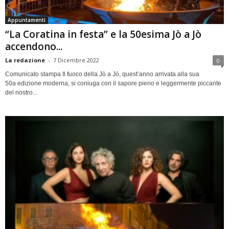
Appuntamenti
“La Coratina in festa” e la 50esima Jò a Jò
accendono...
La redazione
-
7 Dicembre 2022
0
Comunicato stampa Il fuoco della Jò a Jò, quest’anno arrivata alla sua
50a edizione moderna, si coniuga con il sapore pieno e leggermente piccante
del nostro...