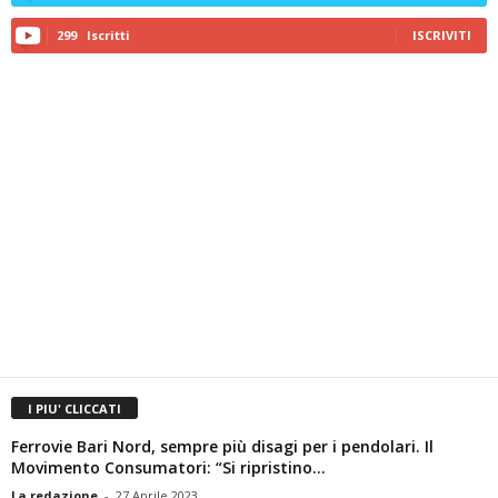
299
Iscritti
ISCRIVITI
I PIU' CLICCATI
Ferrovie Bari Nord, sempre più disagi per i pendolari. Il
Movimento Consumatori: “Si ripristino...
La redazione
-
27 Aprile 2023