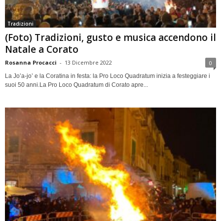
Tradizioni
(Foto) Tradizioni, gusto e musica accendono il
Natale a Corato
Rosanna Procacci
-
13 Dicembre 2022
0
La Jo’a-jo’ e la Coratina in festa: la Pro Loco Quadratum inizia a festeggiare i
suoi 50 anni.La Pro Loco Quadratum di Corato apre...