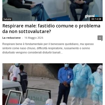
00:14:08
Salute
Respirare male: fastidio comune o problema
da non sottovalutare?
La redazione
-
16 Maggio 2026
0
Respirare bene è fondamentale per il benessere quotidiano, ma spesso
sintomi come naso chiuso, difficoltà respiratorie, russamento o sonno
disturbato vengono considerati disturbi banali...