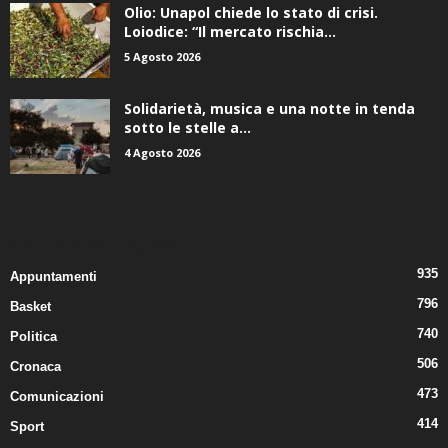
Olio: Unapol chiede lo stato di crisi.
Loiodice: “Il mercato rischia...
5 Agosto 2026
Solidarietà, musica e una notte in tenda
sotto le stelle a...
4 Agosto 2026
CATEGORIE POPOLARI
935
Appuntamenti
796
Basket
740
Politica
506
Cronaca
473
Comunicazioni
414
Sport