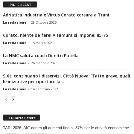
I PIU' CLICCATI
Adriatica Industriale Virtus Corato corsara a Trani
La redazione
-
29 Ottobre 2025
Corato, niente da fare! Altamura si impone: 85-75
La redazione
-
15 Marzo 2021
La NMC saluta coach Dimitri Patella
La redazione
-
26 Gennaio 2023
SiXt, continuano i disservizi, Città Nuova: “Fatto grave, quali
le iniziative per riportare la...
La redazione
-
14 Febbraio 2022
Il Quarto Potere
TARI 2026, AIC contro gli aumenti fino all’87% per le attività economiche
6 Agosto 2026
La redazione