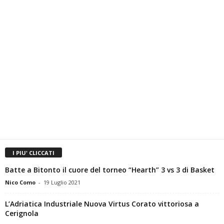
I PIU' CLICCATI
Batte a Bitonto il cuore del torneo “Hearth” 3 vs 3 di Basket
Nico Como
-
19 Luglio 2021
L’Adriatica Industriale Nuova Virtus Corato vittoriosa a
Cerignola
La redazione
-
10 Febbraio 2024