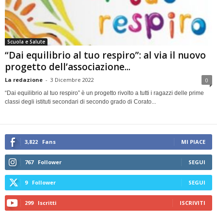
Scuola e Salute
“Dai equilibrio al tuo respiro”: al via il nuovo
progetto dell’associazione...
La redazione
-
3 Dicembre 2022
0
“Dai equilibrio al tuo respiro” è un progetto rivolto a tutti i ragazzi delle prime
classi degli istituti secondari di secondo grado di Corato...
3,822
Fans
MI PIACE
767
Follower
SEGUI
9
Follower
SEGUI
299
Iscritti
ISCRIVITI