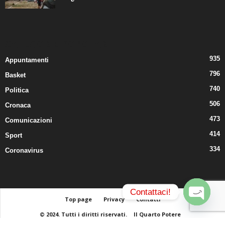
CATEGORIE POPOLARI
935
Appuntamenti
796
Basket
740
Politica
506
Cronaca
473
Comunicazioni
414
Sport
334
Coronavirus
Contattaci!
Top page
Privacy
Contatti
© 2024. Tutti i diritti riservati.
Il Quarto Potere
O
p