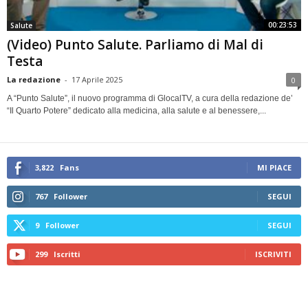
00:23:53
Salute
(Video) Punto Salute. Parliamo di Mal di
Testa
La redazione
-
17 Aprile 2025
0
A “Punto Salute”, il nuovo programma di GlocalTV, a cura della redazione de’
“Il Quarto Potere” dedicato alla medicina, alla salute e al benessere,...
3,822
Fans
MI PIACE
767
Follower
SEGUI
9
Follower
SEGUI
299
Iscritti
ISCRIVITI