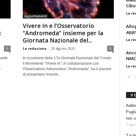
Cibu
La re
Appuntamenti
Vivere In e l’Osservatorio
Allo
appr
:
“Andromeda” insieme per la
Giornata Nazionale del...
La re
0
La redazione
-
29 Agosto 2022
0
Anco
NMC:
nante
In occasione della 17a Giornata Nazionale del Creato
il Movimento "Vivere In", in collaborazione con
La re
e
l'Osservatorio Astronomico "Andromeda", ha il piacere
di presentare l'evento...
Il 
Addio
Pugli
non u
9 Agos
“La m