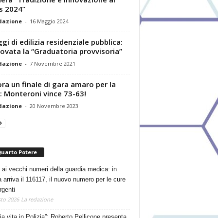
s 2024”
dazione
-
16 Maggio 2024
ggi di edilizia residenziale pubblica:
ovata la “Graduatoria provvisoria”
dazione
-
7 Novembre 2021
ra un finale di gara amaro per la
 Monteroni vince 73-63!
dazione
-
20 Novembre 2023
Quarto Potere
 ai vecchi numeri della guardia medica: in
a arriva il 116117, il nuovo numero per le cure
rgenti
to 2026
La redazione
ia vita in Polizia”: Roberto Pellicone presenta