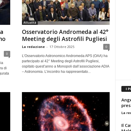
Attualità
la
Osservatorio Andromeda al 42°
no
Meeting degli Astrofili Pugliesi
La redazione
-
17 Ottobre 2025
0
0
L’Osservatorio Astronomico Andromeda APS (OAA) ha
partecipato al 42° Meeting degli Astrofili Pugliesi,
ia
ospitato quest’anno a Monopoli dall’associazione ADIA
ra di
– Astronomia. L’incontro ha rappresentato...
gurata
I P
Ange
pres
La re
Il C
Mald