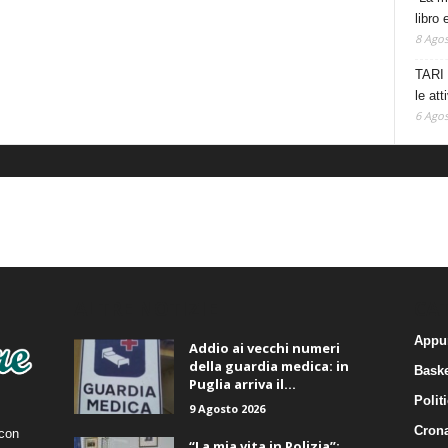
libro 
8 Agos
TARI 
le at
6 Agos
ALTRE NOTIZIE
CA
Appu
Addio ai vecchi numeri
della guardia medica: in
Baske
Puglia arriva il...
Polit
9 Agosto 2026
Cron
 con
“La mia vita in Polizia”: