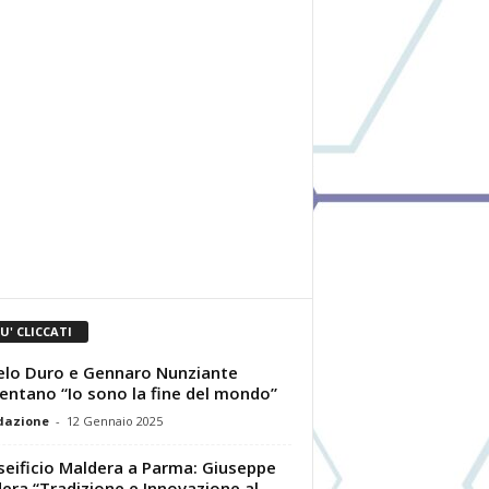
IU' CLICCATI
lo Duro e Gennaro Nunziante
entano “Io sono la fine del mondo”
dazione
-
12 Gennaio 2025
aseificio Maldera a Parma: Giuseppe
era “Tradizione e Innovazione al