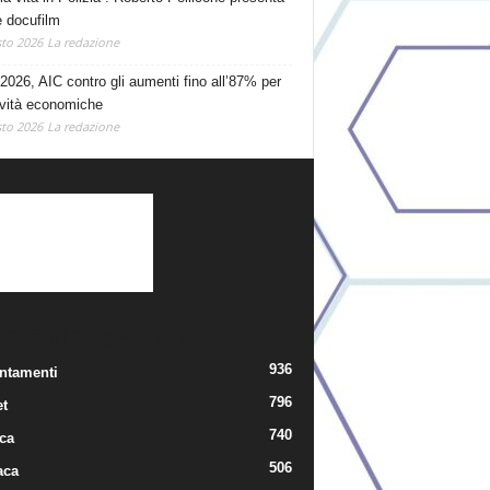
e docufilm
to 2026
La redazione
2026, AIC contro gli aumenti fino all’87% per
tività economiche
to 2026
La redazione
TEGORIE POPOLARI
936
ntamenti
796
t
740
ica
506
aca