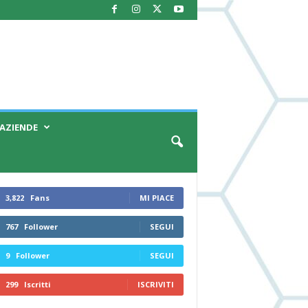
AZIENDE
3,822
Fans
MI PIACE
767
Follower
SEGUI
9
Follower
SEGUI
299
Iscritti
ISCRIVITI