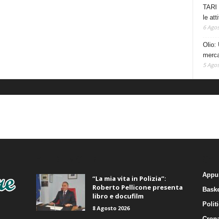
TARI 
le at
6 Agos
Olio: 
mercat
5 Agos
ALTRE NOTIZIE
CA
Appu
“La mia vita in Polizia”:
Roberto Pellicone presenta
Baske
libro e docufilm
Polit
8 Agosto 2026
Cron