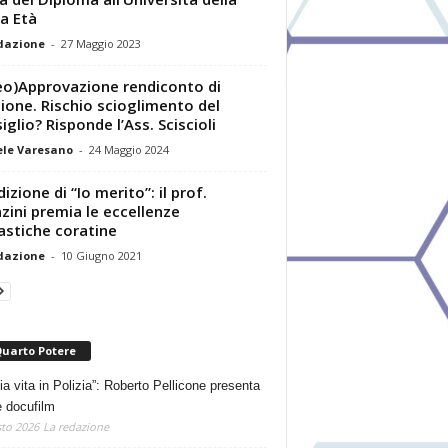
a Età
dazione
-
27 Maggio 2023
eo)Approvazione rendiconto di
ione. Rischio scioglimento del
iglio? Risponde l’Ass. Sciscioli
le Varesano
-
24 Maggio 2024
dizione di “Io merito”: il prof.
zini premia le eccellenze
astiche coratine
dazione
-
10 Giugno 2021
Quarto Potere
ia vita in Polizia”: Roberto Pellicone presenta
e docufilm
to 2026
La redazione