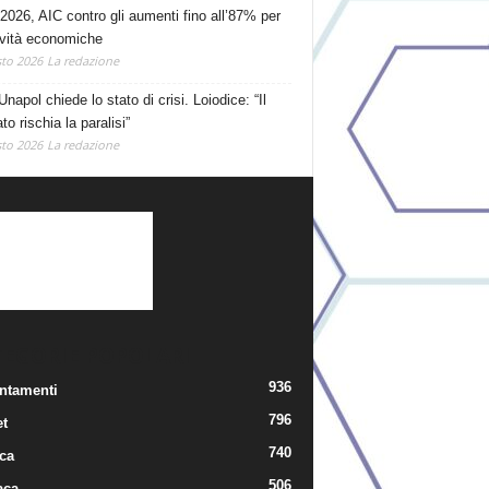
2026, AIC contro gli aumenti fino all’87% per
tività economiche
to 2026
La redazione
Unapol chiede lo stato di crisi. Loiodice: “Il
o rischia la paralisi”
to 2026
La redazione
TEGORIE POPOLARI
936
ntamenti
796
t
740
ica
506
aca