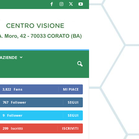
AZIENDE
3,822
Fans
MI PIACE
767
Follower
SEGUI
9
Follower
SEGUI
299
Iscritti
ISCRIVITI