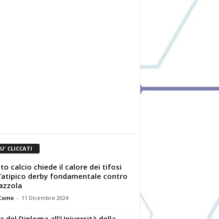
IU' CLICCATI
to calcio chiede il calore dei tifosi
l’atipico derby fondamentale contro
azzola
 Como
-
11 Dicembre 2024
a del Diploma all’Università della