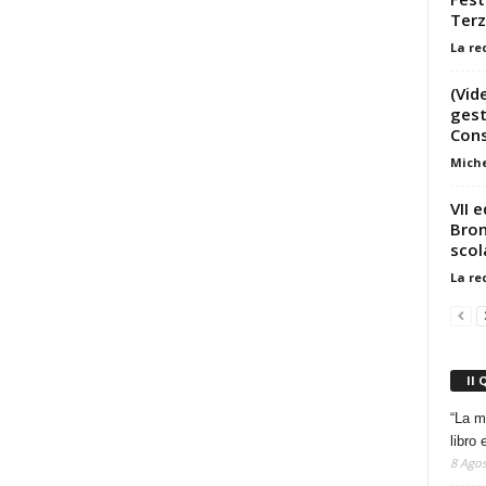
Terz
La re
(Vid
gest
Cons
Miche
VII e
Bron
scol
La re
Il 
“La m
libro 
8 Agos