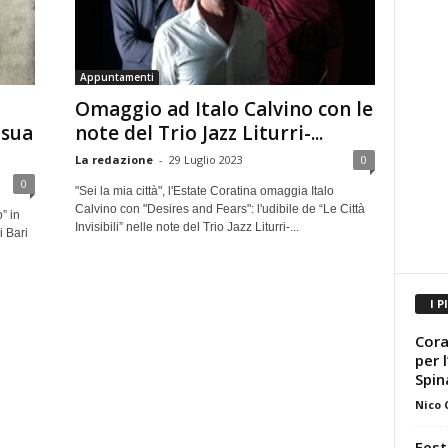
Appuntamenti
Omaggio ad Italo Calvino con le
 sua
note del Trio Jazz Liturri-...
La redazione
-
29 Luglio 2023
0
0
"Sei la mia città", l'Estate Coratina omaggia Italo
Calvino con "Desires and Fears": l'udibile de “Le Città
” in
Invisibili” nelle note del Trio Jazz Liturri-...
i Bari
I P
Cora
per 
Spin
Nico
Fest