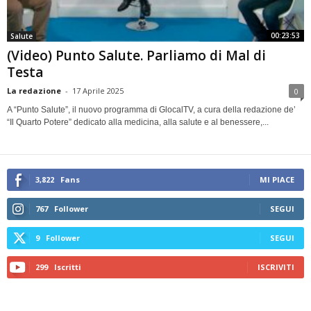
00:23:53
Salute
(Video) Punto Salute. Parliamo di Mal di
Testa
La redazione
-
17 Aprile 2025
0
A “Punto Salute”, il nuovo programma di GlocalTV, a cura della redazione de’
“Il Quarto Potere” dedicato alla medicina, alla salute e al benessere,...
3,822
Fans
MI PIACE
767
Follower
SEGUI
9
Follower
SEGUI
299
Iscritti
ISCRIVITI