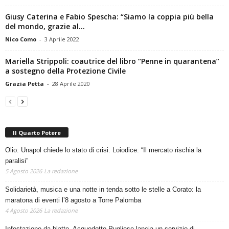
Giusy Caterina e Fabio Spescha: “Siamo la coppia più bella
del mondo, grazie al...
Nico Como
-
3 Aprile 2022
Mariella Strippoli: coautrice del libro “Penne in quarantena”
a sostegno della Protezione Civile
Grazia Petta
-
28 Aprile 2020
Il Quarto Potere
Olio: Unapol chiede lo stato di crisi. Loiodice: “Il mercato rischia la
paralisi”
5 Agosto 2026
La redazione
Solidarietà, musica e una notte in tenda sotto le stelle a Corato: la
maratona di eventi l’8 agosto a Torre Palomba
4 Agosto 2026
La redazione
Infestazione da blatte, Acquedotto Pugliese lancia un servizio di