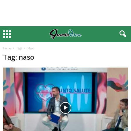
Home
Tags
Naso
Tag: naso