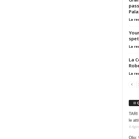
pass
Pala
La re
Youn
spet
La re
La C
Robe
La re
Il 
TARI 
le at
6 Agos
Olio: 