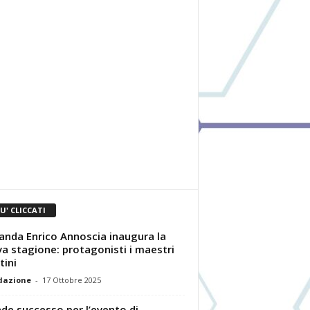
IU' CLICCATI
anda Enrico Annoscia inaugura la
a stagione: protagonisti i maestri
tini
dazione
-
17 Ottobre 2025
de successo per l’evento di