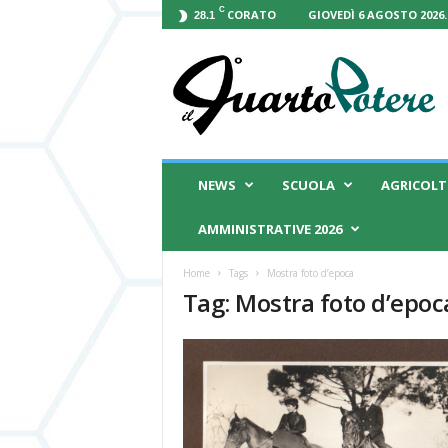
C
CORATO
GIOVEDÌ 6 AGOSTO 2026.
28.1
I
l
Q
u
a
r
t
NEWS
SCUOLA
AGRICOL
o
P
AMMINISTRATIVE 2026
o
t
Home
Tags
Mostra foto d’epoca
e
Tag: Mostra foto d’epoc
r
e