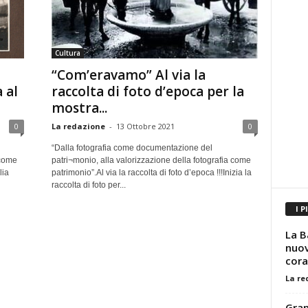
Cultura
“Com’eravamo” Al via la
 al
raccolta di foto d’epoca per la
mostra...
0
La redazione
-
13 Ottobre 2021
0
“Dalla fotografia come documentazione del
 come
patri¬monio, alla valorizzazione della fotografia come
lia
patrimonio”.Al via la raccolta di foto d’epoca !!!Inizia la
raccolta di foto per...
I P
La B
nuov
cora
La re
Gran