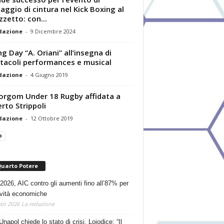
aggio di cintura nel Kick Boxing al
zzetto: con...
dazione
-
9 Dicembre 2024
g Day “A. Oriani” all’insegna di
tacoli performances e musical
dazione
-
4 Giugno 2019
orgom Under 18 Rugby affidata a
rto Strippoli
dazione
-
12 Ottobre 2019
Quarto Potere
2026, AIC contro gli aumenti fino all’87% per
tività economiche
to 2026
La redazione
Unapol chiede lo stato di crisi. Loiodice: “Il