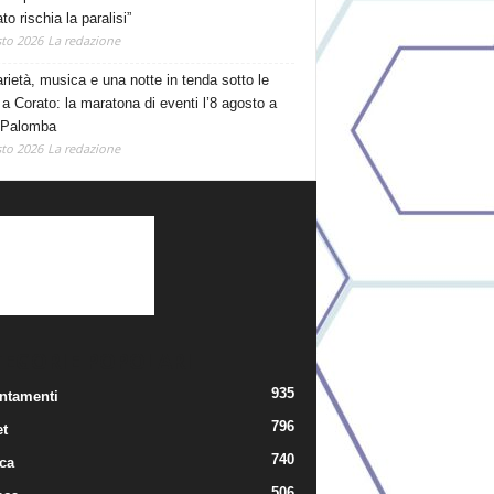
o rischia la paralisi”
to 2026
La redazione
arietà, musica e una notte in tenda sotto le
 a Corato: la maratona di eventi l’8 agosto a
 Palomba
to 2026
La redazione
TEGORIE POPOLARI
935
ntamenti
796
t
740
ica
506