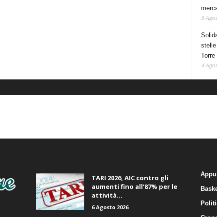
mercat
5 Agos
Solid
stelle
Torre
4 Agos
ALTRE NOTIZIE
CA
Appu
TARI 2026, AIC contro gli
aumenti fino all’87% per le
Baske
attività...
Polit
6 Agosto 2026