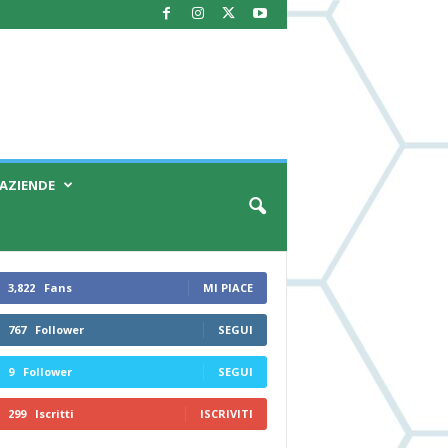
AZIENDE
3,822
Fans
MI PIACE
767
Follower
SEGUI
9
Follower
SEGUI
299
Iscritti
ISCRIVITI