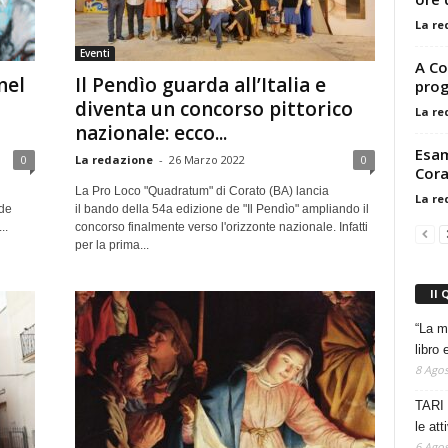
La re
Eventi
A Co
nel
Il Pendìo guarda all’Italia e
pro
diventa un concorso pittorico
La re
nazionale: ecco...
Esam
0
La redazione
-
26 Marzo 2022
0
Cora
La Pro Loco "Quadratum" di Corato (BA) lancia
La re
de
il bando della 54a edizione de "Il Pendìo" ampliando il
..
concorso finalmente verso l'orizzonte nazionale. Infatti
per la prima...
Il 
“La m
libro 
8 Agos
TARI 
le at
6 Agos