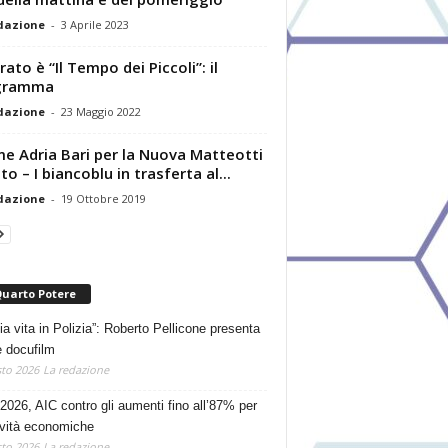
dazione
-
3 Aprile 2023
rato è “Il Tempo dei Piccoli”: il
gramma
dazione
-
23 Maggio 2022
e Adria Bari per la Nuova Matteotti
to – I biancoblu in trasferta al...
dazione
-
19 Ottobre 2019
Quarto Potere
ia vita in Polizia”: Roberto Pellicone presenta
e docufilm
to 2026
La redazione
2026, AIC contro gli aumenti fino all’87% per
tività economiche
to 2026
La redazione