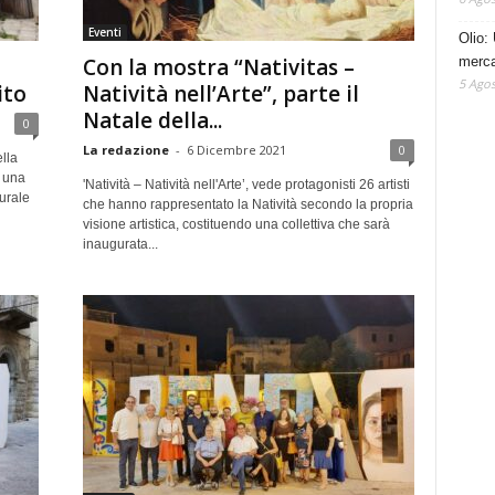
Eventi
Olio: 
mercat
Con la mostra “Nativitas –
5 Agos
ito
Natività nell’Arte”, parte il
Natale della...
0
La redazione
-
6 Dicembre 2021
0
lla
 una
'Natività – Natività nell'Arte’, vede protagonisti 26 artisti
urale
che hanno rappresentato la Natività secondo la propria
visione artistica, costituendo una collettiva che sarà
inaugurata...