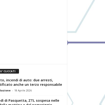
IU' CLICCATI
to, incendi di auto: due arresti,
tificato anche un terzo responsabile
dazione
-
18 Aprile 2026
dì di Pasquetta, ZTL sospesa nelle
della mattina e del pomeriggio