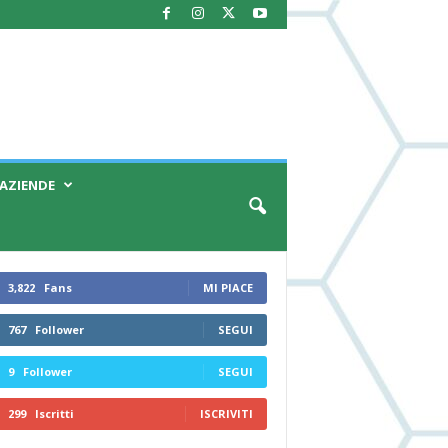
AZIENDE
3,822
Fans
MI PIACE
767
Follower
SEGUI
9
Follower
SEGUI
299
Iscritti
ISCRIVITI