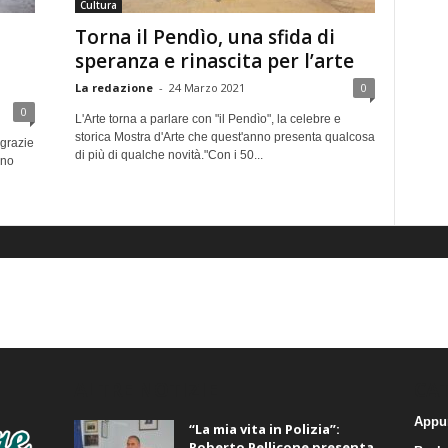
Cultura
Torna il Pendìo, una sfida di
speranza e rinascita per l’arte
La redazione
-
24 Marzo 2021
0
0
L'Arte torna a parlare con "il Pendìo", la celebre e
storica Mostra d'Arte che quest'anno presenta qualcosa
 grazie
di più di qualche novità."Con i 50...
uno
ALTRE NOTIZIE
CA
Appu
“La mia vita in Polizia”:
Roberto Pellicone presenta