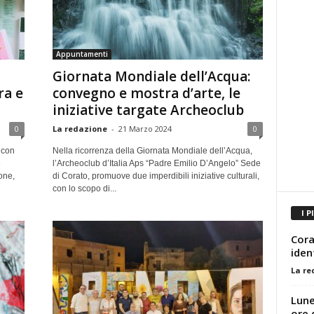
Appuntamenti
Giornata Mondiale dell’Acqua:
ra e
convegno e mostra d’arte, le
iniziative targate Archeoclub
0
La redazione
-
21 Marzo 2024
0
 con
Nella ricorrenza della Giornata Mondiale dell’Acqua,
e
l’Archeoclub d’Italia Aps “Padre Emilio D’Angelo” Sede
one,
di Corato, promuove due imperdibili iniziative culturali,
con lo scopo di...
I P
Cora
iden
La re
Lune
ore 