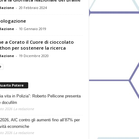
dazione
-
20 Febbraio 2024
logazione
dazione
-
10 Gennaio 2019
e a Corato il Cuore di cioccolato
thon per sostenere la ricerca
dazione
-
19 Dicembre 2020
Quarto Potere
ia vita in Polizia”: Roberto Pellicone presenta
e docufilm
to 2026
La redazione
2026, AIC contro gli aumenti fino all’87% per
tività economiche
to 2026
La redazione