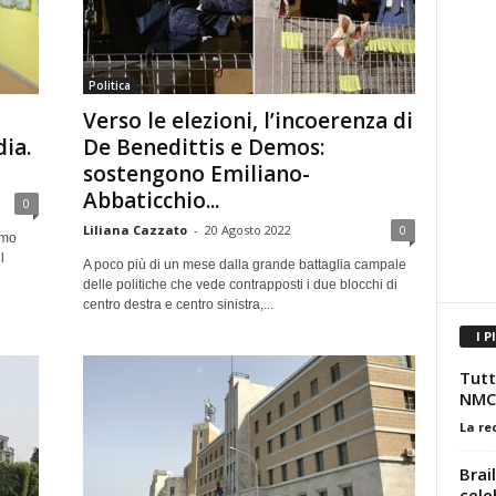
Politica
Verso le elezioni, l’incoerenza di
ia.
De Benedittis e Demos:
sostengono Emiliano-
Abbaticchio...
0
Liliana Cazzato
-
20 Agosto 2022
0
amo
l
A poco più di un mese dalla grande battaglia campale
delle politiche che vede contrapposti i due blocchi di
centro destra e centro sinistra,...
I P
Tutti
NMC
La re
Brail
cele