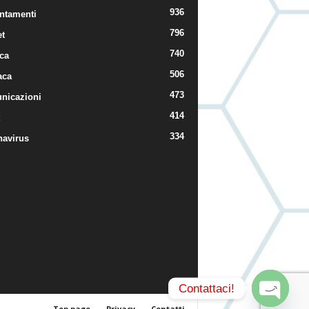
936
ntamenti
796
t
740
ica
506
aca
473
nicazioni
414
334
navirus
Contattaci!
Top page
Privacy
Contatti