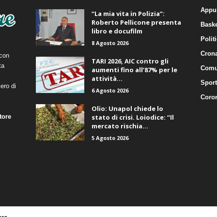
Appu
“La mia vita in Polizia”:
Roberto Pellicone presenta
Baske
libro e docufilm
Polit
8 Agosto 2026
Cron
 con
TARI 2026, AIC contro gli
ta
Comu
aumenti fino all’87% per le
attività...
Sport
ero di
6 Agosto 2026
Coro
Olio: Unapol chiede lo
tore
stato di crisi. Loiodice: “Il
mercato rischia...
5 Agosto 2026
ere