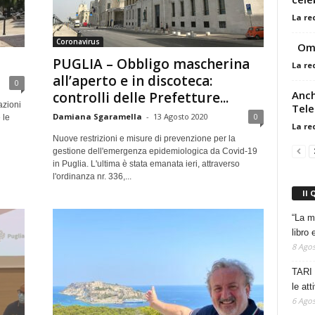
La re
Coronavirus
Omo
PUGLIA – Obbligo mascherina
La re
all’aperto e in discoteca:
0
Anch
controlli delle Prefetture...
azioni
Tele
Damiana Sgaramella
-
13 Agosto 2020
0
 le
La re
Nuove restrizioni e misure di prevenzione per la
gestione dell'emergenza epidemiologica da Covid-19
in Puglia. L'ultima è stata emanata ieri, attraverso
l'ordinanza nr. 336,...
Il 
“La m
libro 
8 Agos
TARI 
le at
6 Agos