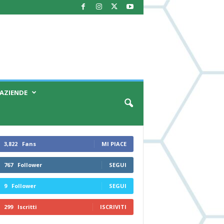
AZIENDE
3,822
Fans
MI PIACE
767
Follower
SEGUI
9
Follower
SEGUI
299
Iscritti
ISCRIVITI