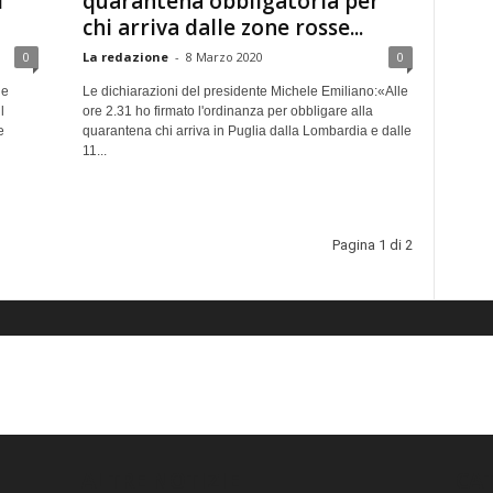
d
quarantena obbligatoria per
chi arriva dalle zone rosse...
0
La redazione
-
8 Marzo 2020
0
ne
Le dichiarazioni del presidente Michele Emiliano:«Alle
l
ore 2.31 ho firmato l'ordinanza per obbligare alla
e
quarantena chi arriva in Puglia dalla Lombardia e dalle
11...
Pagina 1 di 2
ALTRE NOTIZIE
CA