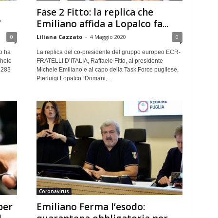
Fase 2 Fitto: la replica che
”
Emiliano affida a Lopalco fa...
0
Liliana Cazzato
-
4 Maggio 2020
0
o ha
La replica del co-presidente del gruppo europeo ECR-
chele
FRATELLI D’ITALIA, Raffaele Fitto, al presidente
 283
Michele Emiliano e al capo della Task Force pugliese,
Pierluigi Lopalco “Domani,...
Coronavirus
per
Emiliano Ferma l’esodo: