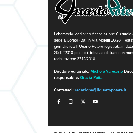
Laboratorio Mediatico Associazione Culturale
sede a Corato (Ba) in Via Morelli 26/28. Testa
giornalistica Il Quarto Potere registrata in data
20/12/2018 presso il tribunale di trani con num
registrazione 3712/2018.
Direttore editoriale:
Michele Varesano
Diret
responsabile:
Grazia Petta
Contattaci:
redazione@ilquartopotere.it
© 2024. Tutti i diritti riservati.
Il Quarto Pot