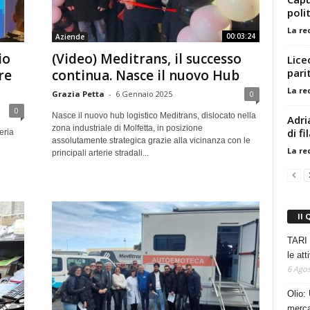
poli
La re
00:03:24
Aziende
io
(Video) Meditrans, il successo
Lice
pari
re
continua. Nasce il nuovo Hub
La re
Grazia Petta
-
6 Gennaio 2025
0
0
Nasce il nuovo hub logistico Meditrans, dislocato nella
Adri
zona industriale di Molfetta, in posizione
di fi
eria
assolutamente strategica grazie alla vicinanza con le
l
La re
principali arterie stradali...
Il 
TARI 
le at
6 Agos
Olio: 
mercat