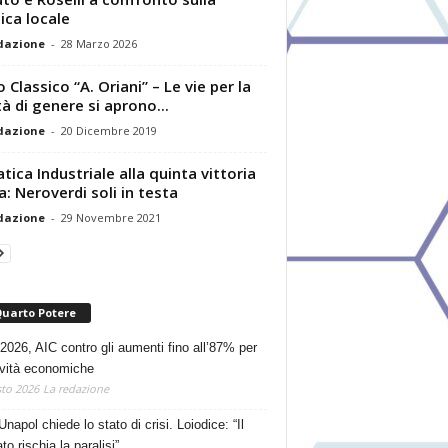
tica locale
dazione
-
28 Marzo 2026
o Classico “A. Oriani” – Le vie per la
tà di genere si aprono...
dazione
-
20 Dicembre 2019
atica Industriale alla quinta vittoria
la: Neroverdi soli in testa
dazione
-
29 Novembre 2021
Quarto Potere
2026, AIC contro gli aumenti fino all’87% per
tività economiche
to 2026
La redazione
Unapol chiede lo stato di crisi. Loiodice: “Il
o rischia la paralisi”