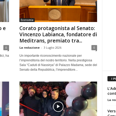
Economia
o e
Corato protagonista al Senato:
Vincenzo Labianca, fondatore di
Meditrans, premiato tra...
0
La redazione
-
3 Luglio 2026
0
ici, ha
Un importante riconoscimento nazionale per
l’imprenditoria del nostro territorio. Nella prestigiosa
Sala “Caduti di Nassirya” di Palazzo Madama, sede del
Senato della Repubblica, l’imprenditore...
I P
L’Ad
con
La re
Vers
Capu