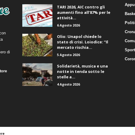
Appu
TARI 2026, AIC contro gli
aumenti fino all’87% per le
Baske
attività...
Polit
6 Agosto 2026
Cron
 con
Olio: Unapol chiede lo
ta
Comu
stato di crisi. Loiodice: “Il
mercato rischia...
Sport
ero di
5 Agosto 2026
Coro
Solidarietà, musica e una
tore
notte in tenda sotto le
stelle a...
4 Agosto 2026
ere