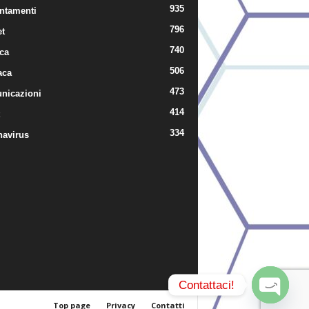
935
ntamenti
796
t
740
ica
506
aca
473
nicazioni
414
334
navirus
Contattaci!
Top page
Privacy
Contatti