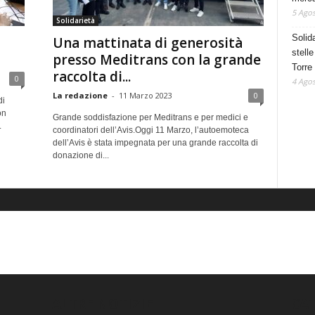
5 Agos
Solidarietà
Solid
Una mattinata di generosità
stelle
presso Meditrans con la grande
Torre
raccolta di...
0
4 Agos
La redazione
-
11 Marzo 2023
0
di
on
Grande soddisfazione per Meditrans e per medici e
.
coordinatori dell’Avis.Oggi 11 Marzo, l’autoemoteca
dell’Avis è stata impegnata per una grande raccolta di
donazione di...
ALTRE NOTIZIE
CA