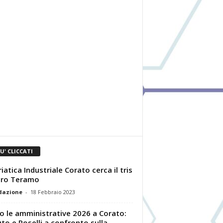
IU' CLICCATI
riatica Industriale Corato cerca il tris
tro Teramo
dazione
-
18 Febbraio 2023
o le amministrative 2026 a Corato:
to e Roselli a confronto sulla