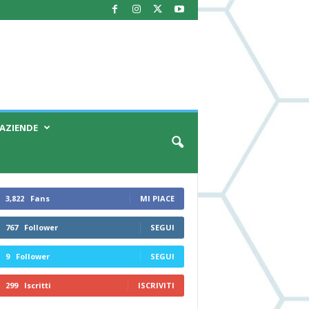
AZIENDE
3,822
Fans
MI PIACE
767
Follower
SEGUI
9
Follower
SEGUI
299
Iscritti
ISCRIVITI