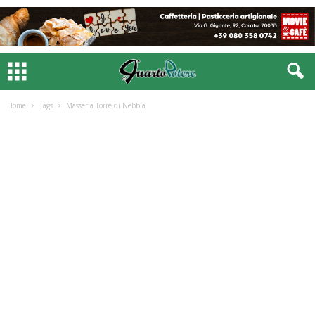
Home
Tags
Masseria Torre di Nebbia