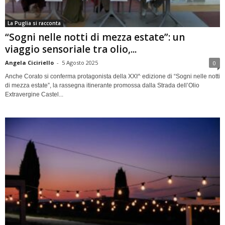
La Puglia si racconta
“Sogni nelle notti di mezza estate”: un
viaggio sensoriale tra olio,...
Angela Ciciriello
-
5 Agosto 2025
0
Anche Corato si conferma protagonista della XXI^ edizione di “Sogni nelle notti
di mezza estate”, la rassegna itinerante promossa dalla Strada dell’Olio
Extravergine Castel...