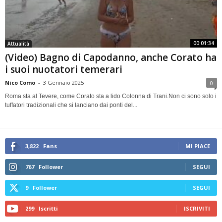
00:01:34
Attualità
(Video) Bagno di Capodanno, anche Corato ha
i suoi nuotatori temerari
Nico Como
-
3 Gennaio 2025
0
Roma sta al Tevere, come Corato sta a lido Colonna di Trani.Non ci sono solo i
tuffatori tradizionali che si lanciano dai ponti del...
3,822
Fans
MI PIACE
767
Follower
SEGUI
9
Follower
SEGUI
299
Iscritti
ISCRIVITI