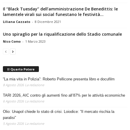
Il “Black Tuesday” dell’amministrazione De Benedittis: le
lamentele virali sui social funestano le festività...
Liliana Cazzato
-
8 Dicembre 2021
Uno spiraglio per la riqualificazione dello Stadio comunale
Nico Como
-
1 Marzo 2023
Il Quarto Potere
“La mia vita in Polizia”: Roberto Pellicone presenta libro e docufilm
8 Agosto 2026
La redazione
TARI 2026, AIC contro gli aumenti fino all’87% per le attività economiche
6 Agosto 2026
La redazione
Olio: Unapol chiede lo stato di crisi. Loiodice: “Il mercato rischia la
paralisi”
5 Agosto 2026
La redazione