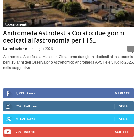
Appuntamenti
Andromeda Astrofest a Corato: due giorni
dedicati all’astronomia per i 15...
La redazione
-
4 Luglio 2026
0
Andromeda Astrofest: a Masseria Cimadomo due giorni dedicati all’astronomia
per i 15 anni dell’Osservatorio Astronomico Andromeda APSIl 4 e 5 luglio 2026,
nella suggestiva...
3,822
Fans
MI PIACE
767
Follower
SEGUI
9
Follower
SEGUI
299
Iscritti
ISCRIVITI