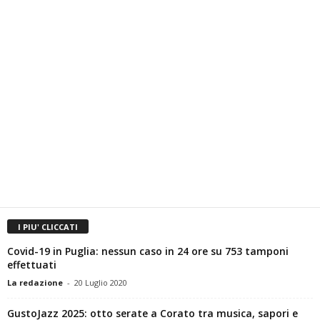
I PIU' CLICCATI
Covid-19 in Puglia: nessun caso in 24 ore su 753 tamponi
effettuati
La redazione
-
20 Luglio 2020
GustoJazz 2025: otto serate a Corato tra musica, sapori e
storie che raccontano la...