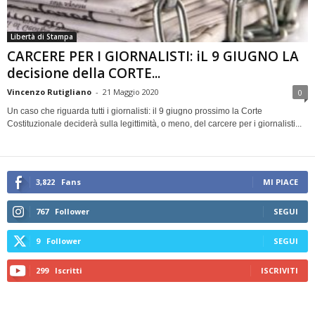
Libertà di Stampa
CARCERE PER I GIORNALISTI: iL 9 GIUGNO LA
decisione della CORTE...
Vincenzo Rutigliano
-
21 Maggio 2020
0
Un caso che riguarda tutti i giornalisti: il 9 giugno prossimo la Corte
Costituzionale deciderà sulla legittimità, o meno, del carcere per i giornalisti...
3,822
Fans
MI PIACE
767
Follower
SEGUI
9
Follower
SEGUI
299
Iscritti
ISCRIVITI