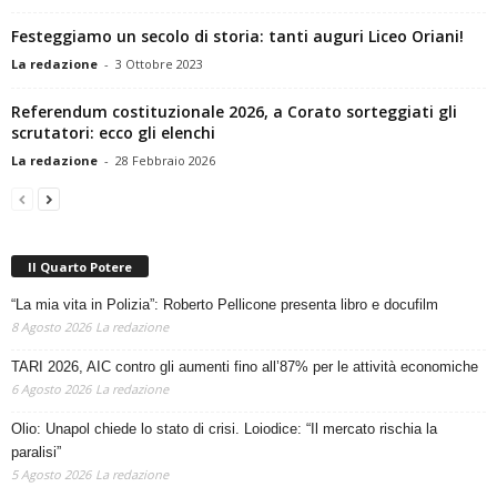
Festeggiamo un secolo di storia: tanti auguri Liceo Oriani!
La redazione
-
3 Ottobre 2023
Referendum costituzionale 2026, a Corato sorteggiati gli
scrutatori: ecco gli elenchi
La redazione
-
28 Febbraio 2026
Il Quarto Potere
“La mia vita in Polizia”: Roberto Pellicone presenta libro e docufilm
8 Agosto 2026
La redazione
TARI 2026, AIC contro gli aumenti fino all’87% per le attività economiche
6 Agosto 2026
La redazione
Olio: Unapol chiede lo stato di crisi. Loiodice: “Il mercato rischia la
paralisi”
5 Agosto 2026
La redazione