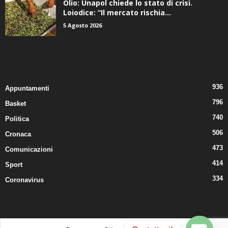
Olio: Unapol chiede lo stato di crisi.
Loiodice: “Il mercato rischia...
5 Agosto 2026
CATEGORIE POPOLARI
936
Appuntamenti
796
Basket
740
Politica
506
Cronaca
473
Comunicazioni
414
Sport
334
Coronavirus