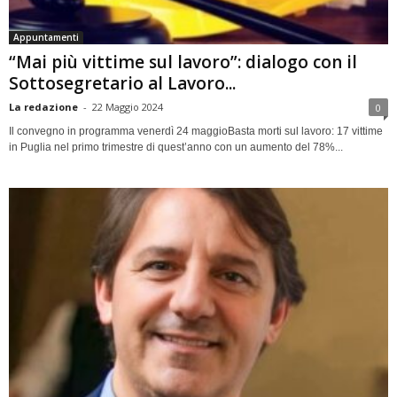
Appuntamenti
“Mai più vittime sul lavoro”: dialogo con il
Sottosegretario al Lavoro...
La redazione
-
22 Maggio 2024
0
Il convegno in programma venerdì 24 maggioBasta morti sul lavoro: 17 vittime
in Puglia nel primo trimestre di quest’anno con un aumento del 78%...