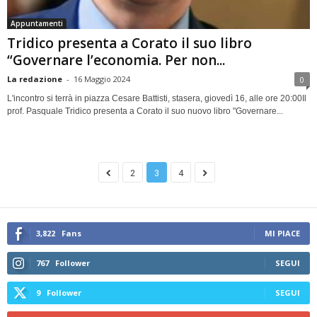
Appuntamenti
Tridico presenta a Corato il suo libro
“Governare l’economia. Per non...
La redazione
-
16 Maggio 2024
0
L'incontro si terrà in piazza Cesare Battisti, stasera, giovedì 16, alle ore 20:00Il
prof. Pasquale Tridico presenta a Corato il suo nuovo libro "Governare...
2
3
4
3,822
Fans
MI PIACE
767
Follower
SEGUI
9
Follower
SEGUI