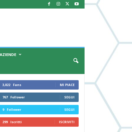
AZIENDE
3,822
Fans
MI PIACE
767
Follower
SEGUI
9
Follower
SEGUI
299
Iscritti
ISCRIVITI