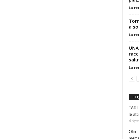
La re
Torn
a so
La re
UNAP
racc
salut
La re
Il 
TARI 
le at
6 Agos
Olio: 
mercat