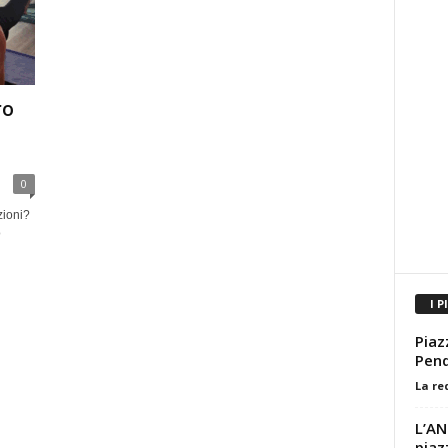
ro
0
zioni?
o
I P
Piaz
Pend
La re
L’AN
piaz