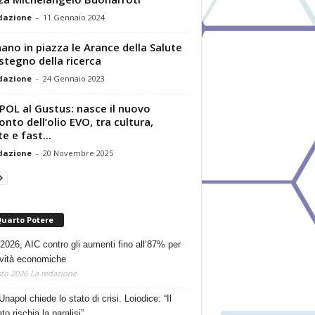
dazione
-
11 Gennaio 2024
ano in piazza le Arance della Salute
stegno della ricerca
dazione
-
24 Gennaio 2023
OL al Gustus: nasce il nuovo
onto dell’olio EVO, tra cultura,
e e fast...
dazione
-
20 Novembre 2025
Quarto Potere
2026, AIC contro gli aumenti fino all’87% per
tività economiche
to 2026
La redazione
Unapol chiede lo stato di crisi. Loiodice: “Il
o rischia la paralisi”