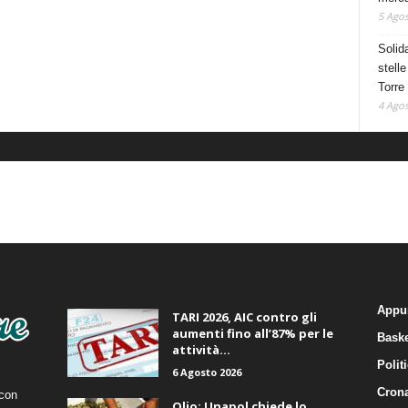
5 Agos
Solid
stelle
Torre
4 Agos
ALTRE NOTIZIE
CA
Appu
TARI 2026, AIC contro gli
aumenti fino all’87% per le
Baske
attività...
Polit
6 Agosto 2026
Cron
 con
Olio: Unapol chiede lo