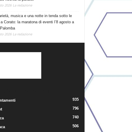
to 2026
La redazione
arietà, musica e una notte in tenda sotto le
 a Corato: la maratona di eventi l’8 agosto a
 Palomba
to 2026
La redazione
TEGORIE POPOLARI
935
ntamenti
796
t
740
ica
506
aca