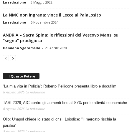
La redazione
-
3 Maggio 2022
La NMC non ingrana: vince il Lecce al PalaLosito
La redazione
-
5 Novembre 2024
ANDRIA – Sacra Spina: le riflessioni del Vescovo Mansi sul
“segno” prodigioso
Damiana Sgaramella
-
20 Aprile 2020
Il Quarto Potere
“La mia vita in Polizia”: Roberto Pellicone presenta libro e docufilm
8 Agosto 2026
La redazione
TARI 2026, AIC contro gli aumenti fino all’87% per le attività economiche
6 Agosto 2026
La redazione
Olio: Unapol chiede lo stato di crisi. Loiodice: “Il mercato rischia la
paralisi”
5 Agosto 2026
La redazione