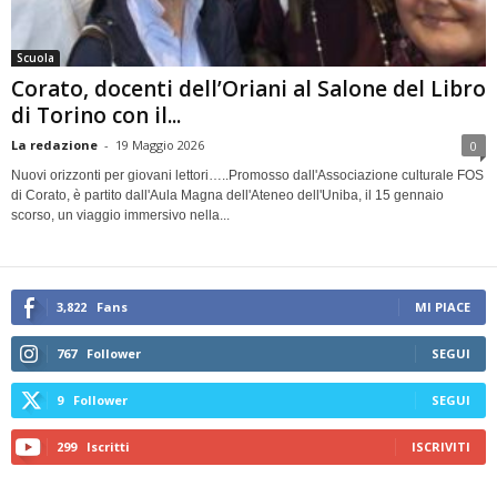
Scuola
Corato, docenti dell’Oriani al Salone del Libro
di Torino con il...
La redazione
-
19 Maggio 2026
0
Nuovi orizzonti per giovani lettori…..Promosso dall'Associazione culturale FOS
di Corato, è partito dall'Aula Magna dell'Ateneo dell'Uniba, il 15 gennaio
scorso, un viaggio immersivo nella...
3,822
Fans
MI PIACE
767
Follower
SEGUI
9
Follower
SEGUI
299
Iscritti
ISCRIVITI